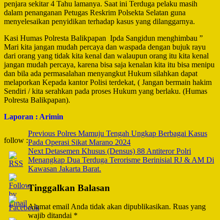
penjara sekitar 4 Tahu lamanya. Saat ini Terduga pelaku masih
dalam penanganan Petugas Reskrim Polsekta Selatan guna
menyelesaikan penyidikan terhadap kasus yang dilanggarnya.
Kasi Humas Polresta Balikpapan Ipda Sangidun menghimbau ”
Mari kita jangan mudah percaya dan waspada dengan bujuk rayu
dari orang yang tidak kita kenal dan walaupun orang itu kita kenal
jangan mudah percaya, karena bisa saja kenalan kita itu bisa menipu
dan bila ada permasalahan menyangkut Hukum silahkan dapat
melaporkan Kepada kantor Polisi terdekat, ( Jangan bermain hakim
Sendiri / kita serahkan pada proses Hukum yang berlaku. (Humas
Polresta Balikpapan).
Laporan : Arimin
Post
Previous
Polres Mamuju Tengah Ungkap Berbagai Kasus
follow :
Pada Operasi Sikat Marano 2024
Navigation
Next
Detasemen Khusus (Densus) 88 Antiteror Polri
Menangkap Dua Terduga Terorisme Berinisial RJ & AM Di
Kawasan Jakarta Barat.
Tinggalkan Balasan
Alamat email Anda tidak akan dipublikasikan.
Ruas yang
wajib ditandai
*