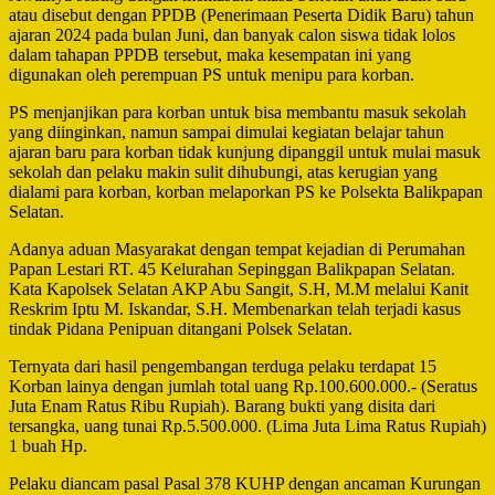
atau disebut dengan PPDB (Penerimaan Peserta Didik Baru) tahun
ajaran 2024 pada bulan Juni, dan banyak calon siswa tidak lolos
dalam tahapan PPDB tersebut, maka kesempatan ini yang
digunakan oleh perempuan PS untuk menipu para korban.
PS menjanjikan para korban untuk bisa membantu masuk sekolah
yang diinginkan, namun sampai dimulai kegiatan belajar tahun
ajaran baru para korban tidak kunjung dipanggil untuk mulai masuk
sekolah dan pelaku makin sulit dihubungi, atas kerugian yang
dialami para korban, korban melaporkan PS ke Polsekta Balikpapan
Selatan.
Adanya aduan Masyarakat dengan tempat kejadian di Perumahan
Papan Lestari RT. 45 Kelurahan Sepinggan Balikpapan Selatan.
Kata Kapolsek Selatan AKP Abu Sangit, S.H, M.M melalui Kanit
Reskrim Iptu M. Iskandar, S.H. Membenarkan telah terjadi kasus
tindak Pidana Penipuan ditangani Polsek Selatan.
Ternyata dari hasil pengembangan terduga pelaku terdapat 15
Korban lainya dengan jumlah total uang Rp.100.600.000.- (Seratus
Juta Enam Ratus Ribu Rupiah). Barang bukti yang disita dari
tersangka, uang tunai Rp.5.500.000. (Lima Juta Lima Ratus Rupiah)
1 buah Hp.
Pelaku diancam pasal Pasal 378 KUHP dengan ancaman Kurungan