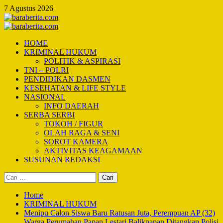
Skip
7 Agustus 2026
to
content
Primary
Menu
HOME
KRIMINAL HUKUM
POLITIK & ASPIRASI
TNI – POLRI
PENDIDIKAN DASMEN
KESEHATAN & LIFE STYLE
NASIONAL
INFO DAERAH
SERBA SERBI
TOKOH / FIGUR
OLAH RAGA & SENI
SOROT KAMERA
AKTIVITAS KEAGAMAAN
SUSUNAN REDAKSI
Cari
untuk:
Home
KRIMINAL HUKUM
Menipu Calon Siswa Baru Ratusan Juta, Perempuan AP (32)
Warga Perumahan Papan Lestari Balikpapan Ditangkap Polisi