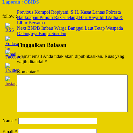
Laporan : OBIDS
Post
Previous
Kompol Ropiyani, S.H, Kasat Lantas Polresta
follow :
Balikpapan Pimpin Razia Jelang Hari Raya Idul Adha &
Navigation
Libur Bersama
Next
BNPB Imbau Warga Banggai Laut Tetap Waspada
Datangnya Banjir Susulan
Tinggalkan Balasan
Alamat email Anda tidak akan dipublikasikan.
Ruas yang
wajib ditandai
*
Komentar
*
Nama
*
Email
*