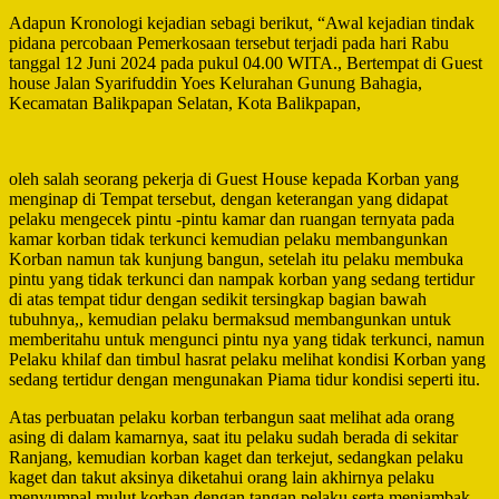
Adapun Kronologi kejadian sebagi berikut, “Awal kejadian tindak
pidana percobaan Pemerkosaan tersebut terjadi pada hari Rabu
tanggal 12 Juni 2024 pada pukul 04.00 WITA., Bertempat di Guest
house Jalan Syarifuddin Yoes Kelurahan Gunung Bahagia,
Kecamatan Balikpapan Selatan, Kota Balikpapan,
oleh salah seorang pekerja di Guest House kepada Korban yang
menginap di Tempat tersebut, dengan keterangan yang didapat
pelaku mengecek pintu -pintu kamar dan ruangan ternyata pada
kamar korban tidak terkunci kemudian pelaku membangunkan
Korban namun tak kunjung bangun, setelah itu pelaku membuka
pintu yang tidak terkunci dan nampak korban yang sedang tertidur
di atas tempat tidur dengan sedikit tersingkap bagian bawah
tubuhnya,, kemudian pelaku bermaksud membangunkan untuk
memberitahu untuk mengunci pintu nya yang tidak terkunci, namun
Pelaku khilaf dan timbul hasrat pelaku melihat kondisi Korban yang
sedang tertidur dengan mengunakan Piama tidur kondisi seperti itu.
Atas perbuatan pelaku korban terbangun saat melihat ada orang
asing di dalam kamarnya, saat itu pelaku sudah berada di sekitar
Ranjang, kemudian korban kaget dan terkejut, sedangkan pelaku
kaget dan takut aksinya diketahui orang lain akhirnya pelaku
menyumpal mulut korban dengan tangan pelaku serta menjambak