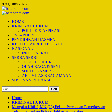
Skip
8 Agustus 2026
to
content
Primary
Menu
HOME
KRIMINAL HUKUM
POLITIK & ASPIRASI
TNI – POLRI
PENDIDIKAN DASMEN
KESEHATAN & LIFE STYLE
NASIONAL
INFO DAERAH
SERBA SERBI
TOKOH / FIGUR
OLAH RAGA & SENI
SOROT KAMERA
AKTIVITAS KEAGAMAAN
SUSUNAN REDAKSI
Cari
untuk:
Home
KRIMINAL HUKUM
Mengaku Khilaf, MN (23) Pelaku Percobaan Pemerkosaan
Telah di amankan Polsek Balikpapan Selatan