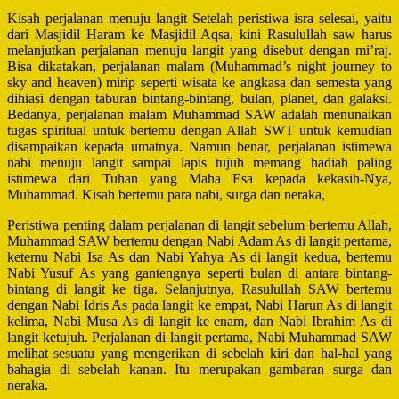
Kisah perjalanan menuju langit Setelah peristiwa isra selesai, yaitu
dari Masjidil Haram ke Masjidil Aqsa, kini Rasulullah saw harus
melanjutkan perjalanan menuju langit yang disebut dengan mi’raj.
Bisa dikatakan, perjalanan malam (Muhammad’s night journey to
sky and heaven) mirip seperti wisata ke angkasa dan semesta yang
dihiasi dengan taburan bintang-bintang, bulan, planet, dan galaksi.
Bedanya, perjalanan malam Muhammad SAW adalah menunaikan
tugas spiritual untuk bertemu dengan Allah SWT untuk kemudian
disampaikan kepada umatnya. Namun benar, perjalanan istimewa
nabi menuju langit sampai lapis tujuh memang hadiah paling
istimewa dari Tuhan yang Maha Esa kepada kekasih-Nya,
Muhammad. Kisah bertemu para nabi, surga dan neraka,
Peristiwa penting dalam perjalanan di langit sebelum bertemu Allah,
Muhammad SAW bertemu dengan Nabi Adam As di langit pertama,
ketemu Nabi Isa As dan Nabi Yahya As di langit kedua, bertemu
Nabi Yusuf As yang gantengnya seperti bulan di antara bintang-
bintang di langit ke tiga. Selanjutnya, Rasulullah SAW bertemu
dengan Nabi Idris As pada langit ke empat, Nabi Harun As di langit
kelima, Nabi Musa As di langit ke enam, dan Nabi Ibrahim As di
langit ketujuh.
Perjalanan di langit pertama, Nabi Muhammad SAW
melihat sesuatu yang mengerikan di sebelah kiri dan hal-hal yang
bahagia di sebelah kanan. Itu merupakan gambaran surga dan
neraka.