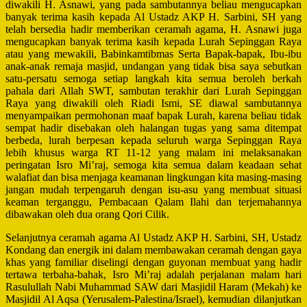
diwakili H. Asnawi, yang pada sambutannya beliau mengucapkan
banyak terima kasih kepada Al Ustadz AKP H. Sarbini, SH yang
telah bersedia hadir memberikan ceramah agama, H. Asnawi juga
mengucapkan banyak terima kasih kepada Lurah Sepinggan Raya
atau yang mewakili, Babinkamtibmas Serta Bapak-bapak, Ibu-ibu
anak-anak remaja masjid, undangan yang tidak bisa saya sebutkan
satu-persatu semoga setiap langkah kita semua beroleh berkah
pahala dari Allah SWT, sambutan terakhir dari Lurah Sepinggan
Raya yang diwakili oleh Riadi Ismi, SE diawal sambutannya
menyampaikan permohonan maaf bapak Lurah, karena beliau tidak
sempat hadir disebakan oleh halangan tugas yang sama ditempat
berbeda, lurah berpesan kepada seluruh warga Sepinggan Raya
lebih khusus warga RT 11-12 yang malam ini melaksanakan
peringatan Isro Mi’raj, semoga kita semua dalam keadaan sehat
walafiat dan bisa menjaga keamanan lingkungan kita masing-masing
jangan mudah terpengaruh dengan isu-asu yang membuat situasi
keaman terganggu, Pembacaan Qalam Ilahi dan terjemahannya
dibawakan oleh dua orang Qori Cilik.
Selanjutnya ceramah agama Al Ustadz AKP H. Sarbini, SH, Ustadz
Kondang dan energik ini dalam membawakan ceramah dengan gaya
khas yang familiar diselingi dengan guyonan membuat yang hadir
tertawa terbaha-bahak, Isro Mi’raj
adalah perjalanan malam hari
Rasulullah Nabi Muhammad SAW dari Masjidil Haram (Mekah) ke
Masjidil Al Aqsa (Yerusalem-Palestina/Israel), kemudian dilanjutkan