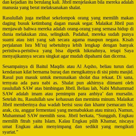
dan kejadian itu berulang kali. Jibril menjelaskan bila mereka adalah
manusia yang berat melaksanakan shalat.
Rasulullah juga melihat sekelompok orang yang memilih makan
daging busuk ketimbang dagan masak segar. Malaikat Jibril pun
menjawab bahwa mereka adalah orang-orang yang semasa hidup di
dunia melakukan zina, selingkuh. Padahal, mereka sudah punya
suami atau istri yang sah secara agama maupun negara. Kisah
perjalanan Isra Mi’raj sebetulnya lebih lengkap dengan banyak
peristiwa-peristiwa yang bisa dipetik hikmahnya, tetapi Saya
menyajikannya secara singkat agar mudah dipahami dan dicerna.
Sesampainya di Baitul Maqdis atau Al Aqsho, beliau turun dari
kendaraan kilat bernama buraq dan mengikatnya di sisi pintu masjid.
Rasul pun masuk untuk menunaikan sholat dua rekaat. Di sana,
ternyata ada para nabi as. Shalat pun akhirnya diimami oleh
rasulullah SAW atas bimbingan Jibril. Beliau lah, Nabi Muhammad
SAW adalah imam atau pemimpin para anbiya’ dan mursalin.
Setelah itu, Rasulullah saw kehausan dan meminta minum. Malaikat
Jibril memberinya dua wadah berisi susu dan khamr (semacam bir,
arak, ciu, anggur fermentasi yang memabukkan atau miras). Namun,
Muhammad SAW memilih susu. Jibril berkata, “Sungguh, Engkau
memilih fitrah yaitu Islam. Kalau Engkau pilih Khamar, niscaya
umat Engkau akan menyimpang dan sedikit yang mengikuti
syariat.”