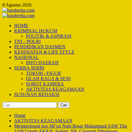
Skip
8 Agustus 2026
to
content
Primary
Menu
HOME
KRIMINAL HUKUM
POLITIK & ASPIRASI
TNI – POLRI
PENDIDIKAN DASMEN
KESEHATAN & LIFE STYLE
NASIONAL
INFO DAERAH
SERBA SERBI
TOKOH / FIGUR
OLAH RAGA & SENI
SOROT KAMERA
AKTIVITAS KEAGAMAAN
SUSUNAN REDAKSI
Cari
untuk:
Home
AKTIVITAS KEAGAMAAN
Memperingati Isro Mi’raj Nabi Besar Muhammad SAW Thn
1439 Ustadz AKP H. Sarbini, SH, Ceramah Dihadapan