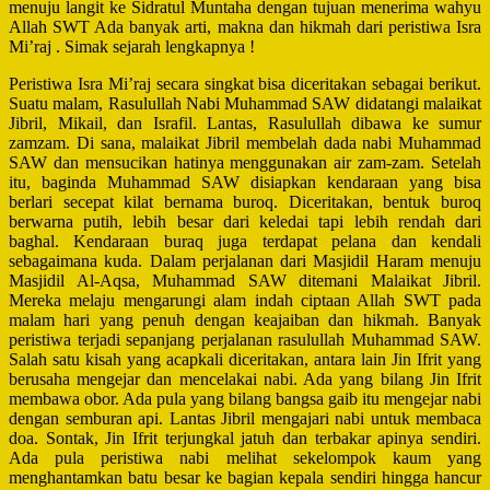
menuju langit ke Sidratul Muntaha dengan tujuan menerima wahyu
Allah S
WT
Ada banyak arti, makna dan hikmah dari peristiwa Isra
Mi’raj . Simak sejarah lengkapnya !
Peristiwa Isra Mi’raj secara singkat bisa diceritakan sebagai berikut.
Suatu malam, Rasulullah Nabi Muhammad SAW didatangi malaikat
Jibril, Mikail, dan Israfil. Lantas, Rasulullah dibawa ke sumur
zamzam. Di sana, malaikat Jibril membelah dada nabi Muhammad
SAW dan mensucikan hatinya menggunakan air zam-zam. Setelah
itu, baginda Muhammad SAW disiapkan kendaraan yang bisa
berlari secepat kilat bernama buroq. Diceritakan, bentuk buroq
berwarna putih, lebih besar dari keledai tapi lebih rendah dari
baghal. Kendaraan buraq juga terdapat pelana dan kendali
sebagaimana kuda. Dalam perjalanan dari Masjidil Haram menuju
Masjidil Al-Aqsa, Muhammad SAW ditemani Malaikat Jibril.
Mereka melaju mengarungi alam indah ciptaan Allah SWT pada
malam hari yang penuh dengan keajaiban dan hikmah. Banyak
peristiwa terjadi sepanjang perjalanan rasulullah Muhammad SAW.
Salah satu kisah yang acapkali diceritakan, antara lain Jin Ifrit yang
berusaha mengejar dan mencelakai nabi. Ada yang bilang Jin Ifrit
membawa obor. Ada pula yang bilang bangsa gaib itu mengejar nabi
dengan semburan api. Lantas Jibril mengajari nabi untuk membaca
doa. Sontak, Jin Ifrit terjungkal jatuh dan terbakar apinya sendiri.
Ada pula peristiwa nabi melihat sekelompok kaum yang
menghantamkan batu besar ke bagian kepala sendiri hingga hancur