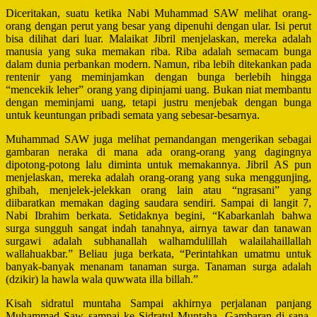
Diceritakan, suatu ketika Nabi Muhammad SAW melihat orang-
orang dengan perut yang besar yang dipenuhi dengan ular. Isi perut
bisa dilihat dari luar. Malaikat Jibril menjelaskan, mereka adalah
manusia yang suka memakan riba. Riba adalah semacam bunga
dalam dunia perbankan modern. Namun, riba lebih ditekankan pada
rentenir yang meminjamkan dengan bunga berlebih hingga
“mencekik leher” orang yang dipinjami uang. Bukan niat membantu
dengan meminjami uang, tetapi justru menjebak dengan bunga
untuk keuntungan pribadi semata yang sebesar-besarnya.
Muhammad SAW juga melihat pemandangan mengerikan sebagai
gambaran neraka di mana ada orang-orang yang dagingnya
dipotong-potong lalu diminta untuk memakannya. Jibril AS pun
menjelaskan, mereka adalah orang-orang yang suka menggunjing,
ghibah, menjelek-jelekkan orang lain atau “ngrasani” yang
diibaratkan memakan daging saudara sendiri. Sampai di langit 7,
Nabi Ibrahim berkata. Setidaknya begini, “Kabarkanlah bahwa
surga sungguh sangat indah tanahnya, airnya tawar dan tanawan
surgawi adalah subhanallah walhamdulillah walailahaillallah
wallahuakbar.” Beliau juga berkata, “Perintahkan umatmu untuk
banyak-banyak menanam tanaman surga. Tanaman surga adalah
(dzikir) la hawla wala quwwata illa billah.”
Kisah sidratul muntaha Sampai akhirnya perjalanan panjang
Muhammad Saw sampai ke Sidratul Muntaha. Gambaran di sana,