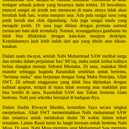
terdapat sebuah pohon yang besarnya tiada terkira. Di bawahnya,
muncul sungai air jernih nan menawan di mana airnya tidak akan
berubah baik bau, warna maupun rasa. Ada pula sungai susu yang
putih bersih dan elok dipandang.
Ada juga sungai madu yang
mengalir jernih. Di sana juga dihiasi dengan permata zamrud
(semacam batu akik termahal). Namun, sesungguhnya gambaran itu
tidak bisa dilukiskan dengan kata-kata maupun deskripsi.
Keindahannya jauh lebih indah dari apa yang ditulis atau dikata-
katakan.
Dalam suatu riwayat, setelah Nabi Muhammad SAW melihat surga
dan neraka dalam perjalanan Isra’ Mi’raj, maka untuk kedua kalinya
beliau diangkat menuju Sidratul Muntaha. Di sana, malaikat Jibril
mundur sehingga baginda Rasulullah sendirian untuk bertemu,
“bertatap muka” atau berjumpa dengan Sang Maha Pencipta, Allah
SWT. Di sebuah singgasana yang tidak bisa dijelaskan dengan
kalimat apapun, tempat di mana tidak seorang atau makhluk pun
bisa berdiri di sana, Rasulullah SAW dan Tuhan Semesta Alam
bertemu. Nabi pun seketika bersujud di hadapan-Nya.
Dalam Hadits Riwayat Muslim, kemudian Saya secara singkat
menjelaskan, Allah SWT memerintahkan Nabi muhammad SAW
dan umatnya untuk melakukan shalat 50 waktu dalam sehari
semalam. Lantas Rasul turun ke langit keenam untuk bertemu Nabi
Musa. Di sana, Nabi Musa meminta agar Muhammad Saw meminta