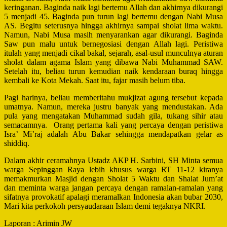
keringanan. Baginda naik lagi bertemu Allah dan akhirnya dikurangi
5 menjadi 45. Baginda pun turun lagi bertemu dengan Nabi Musa
AS. Begitu seterusnya hingga akhirnya sampai sholat lima waktu.
Namun, Nabi Musa masih menyarankan agar dikurangi. Baginda
Saw pun malu untuk bernegosiasi dengan Allah lagi. Peristiwa
itulah yang menjadi cikal bakal, sejarah, asal-usul munculnya aturan
sholat dalam agama Islam yang dibawa Nabi Muhammad SAW.
Setelah itu, beliau turun kemudian naik kendaraan buraq hingga
kembali ke Kota Mekah. Saat itu, fajar masih belum tiba.
Pagi harinya, beliau memberitahu mukjizat agung tersebut kepada
umatnya. Namun, mereka justru banyak yang mendustakan. Ada
pula yang mengatakan Muhammad sudah gila, tukang sihir atau
semacamnya.
Orang pertama kali yang percaya dengan peristiwa
Isra’ Mi’raj adalah Abu Bakar sehingga mendapatkan gelar as
shiddiq.
Dalam akhir ceramahnya Ustadz AKP H. Sarbini, SH Minta semua
warga Sepinggan Raya lebih khusus warga RT 11-12 kiranya
memakmurkan Masjid dengan Sholat 5 Waktu dan Shalat Jum’at
dan meminta warga jangan percaya dengan ramalan-ramalan yang
sifatnya provokatif apalagi meramalkan Indonesia akan bubar 2030,
Mari kita perkokoh persyaudaraan Islam demi tegaknya NKRI.
Laporan : Arimin JW