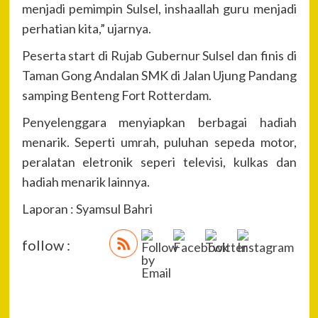
menjadi pemimpin Sulsel, inshaallah guru menjadi
perhatian kita,” ujarnya.
Peserta start di Rujab Gubernur Sulsel dan finis di
Taman Gong Andalan SMK di Jalan Ujung Pandang
samping Benteng Fort Rotterdam.
Penyelenggara menyiapkan berbagai hadiah
menarik. Seperti umrah, puluhan sepeda motor,
peralatan eletronik seperi televisi, kulkas dan
hadiah menarik lainnya.
Laporan : Syamsul Bahri
follow :
P
Pre
Rib
Na
Per
Pol