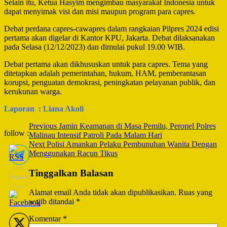
Selain itu, Ketua Hasyim mengimbau masyarakat Indonesia untuk
dapat menyimak visi dan misi maupun program para capres.
Debat perdana capres-cawapres dalam rangkaian Pilpres 2024 edisi
pertama akan digelar di Kantor KPU, Jakarta. Debat dilaksanakan
pada Selasa (12/12/2023) dan dimulai pukul 19.00 WIB.
Debat pertama akan dikhususkan untuk para capres. Tema yang
ditetapkan adalah pemerintahan, hukum, HAM, pemberantasan
korupsi, penguatan demokrasi, peningkatan pelayanan publik, dan
kerukunan warga.
Laporan : Liana Akoli
Post
Previous
Jamin Keamanan di Masa Pemilu, Peronel Polres
follow :
Malinau Intensif Patroli Pada Malam Hari
Navigation
Next
Polisi Amankan Pelaku Pembunuhan Wanita Dengan
Menggunakan Racun Tikus
Tinggalkan Balasan
Alamat email Anda tidak akan dipublikasikan.
Ruas yang
wajib ditandai
*
Komentar
*