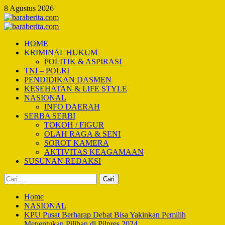
Skip
8 Agustus 2026
to
content
Primary
Menu
HOME
KRIMINAL HUKUM
POLITIK & ASPIRASI
TNI – POLRI
PENDIDIKAN DASMEN
KESEHATAN & LIFE STYLE
NASIONAL
INFO DAERAH
SERBA SERBI
TOKOH / FIGUR
OLAH RAGA & SENI
SOROT KAMERA
AKTIVITAS KEAGAMAAN
SUSUNAN REDAKSI
Cari
untuk:
Home
NASIONAL
KPU Pusat Berharap Debat Bisa Yakinkan Pemilih
Menentukan Pilihan di Pilpres 2024