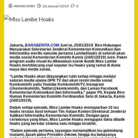
ARIMIN IMIN
26 Januari 2019
0
Jakarta,
BARABERITA.COM
Jum’at, 25/01/2019 Biro Hubungan
Masyarakat Sekretariat Jenderal Kementerian Komunikasi dan
Informatika merilis episode pertama LambeHoaks di seluruh akun
media sosial Kementerian Kominfo Kamis (24/01/2019) sore. Paket
program audio visual itu dibawakan sosok ikonik Miss Lambe
Hoaks membincang soal seputar isu hoaks yang ramai di dunia
maya dan media sosial.
“Lambe Hoaks akan ditayangkan rutin setiap minggu melalui
saluran media utama GPR TV dan akun resmi media sosial
Kemkominfo yaitu Youtube KemkominfoTV, Instagram
@kemenkominfo, Twitter@kemkominfo, dan Laman Facebook
Kementerian Komunikasi dan Informatika,” papar Plt. Kepala Biro
Humas Kementerian Kominfo Ferdinandus Setu di Jakarta, Kamis
(24/01/2019).
Dalam setiap episode, Miss Lambe Hoaks memaparkan 10 isu
hoaks teratas hasil temuan Tim Aduan Konten Direktorat Jenderal
Aplikasi Informatika Kementerian Kominfo. Dengan gaya
ceriwisnya yang khas, Miss Lambe Hoaks mengupas fakta dibalik
hoaks yang beredar selama satu minggu terakhir.
“Dalam episode pertama, tayangan menampilkan isu gelombang
tsunami, ijazah palsu Presiden Jokowi, hingga isu bahayanya