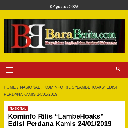
Skip
8 Agustus 2026
to
content
Primary
Menu
HOME
NASIONAL
KOMINFO RILIS “LAMBEHOAKS” EDISI
PERDANA KAMIS 24/01/2019
NASIONAL
Kominfo Rilis “LambeHoaks”
Edisi Perdana Kamis 24/01/2019