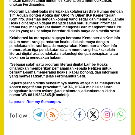
makan bakso sambil minum es karena bisa memicu kanker,”
ungkap Ferdinandus.
Program LambeHoaks merupakan kolaborasi Biro Humas dengan
Tim Aduan Konten Aptika dan GPR TV Ditjen IKP Kementerian
Kominfo. Dikemas dengan konsep yang segar dan menarik, Lambe
Hoaks diharapkan dapat menjadi salah satu sumber informasi
utama bagi masyarakat dalam mengenali dan mengkonfirmasi isu
hoaks yang tak hentinya beredar di dunia maya dan media sosial.
Kolaborasi itu merupakan upaya bersama Kementerian Kominfo
dalam memerangi peredaran hoaks di dunia maya dengan
pendekatan literasi kepada masyarakat. Kementerian Kominfo
menerapkan tiga pendekatan dalam memerangi hoaks, selain
literasi digital ada pendekatan teknologi dengan penapisan atau
blokir serta penegakan hukum.
“Sebagai salah satu program literasi digital Lambe Hoaks
diharapkan memberikan pemahaman kepada Netizen untuk
bersama-sama memerangi hoaks, kabar bohong, dan informasi
yang menyesatkan,” jelas Ferdinandus Setu.
Seperti pernah dirilis sebelumnya bahwa warga bisa melaporkan
konten negatif atau provokatif, SARA, HOAX melalui saluran
pengaduan konten twitter @aduankonten, aduankonten.id dan
nomor WA 08119224545.(Kominfo)
Laporan : Rommy Sumampow
follow :
P
Pre
Pem
Na