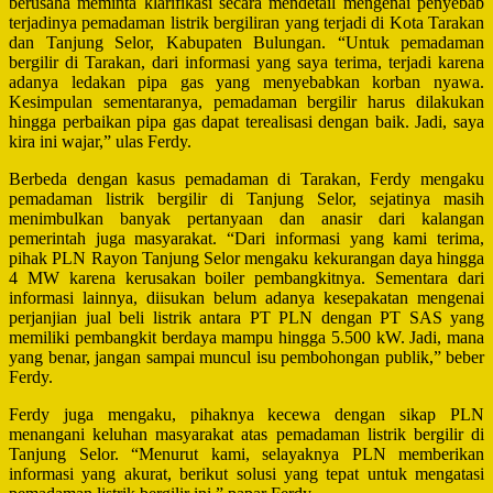
berusaha meminta klarifikasi secara mendetail mengenai penyebab
terjadinya pemadaman listrik bergiliran yang terjadi di Kota Tarakan
dan Tanjung Selor, Kabupaten Bulungan. “Untuk pemadaman
bergilir di Tarakan, dari informasi yang saya terima, terjadi karena
adanya ledakan pipa gas yang menyebabkan korban nyawa.
Kesimpulan sementaranya, pemadaman bergilir harus dilakukan
hingga perbaikan pipa gas dapat terealisasi dengan baik. Jadi, saya
kira ini wajar,” ulas Ferdy.
Berbeda dengan kasus pemadaman di Tarakan, Ferdy mengaku
pemadaman listrik bergilir di Tanjung Selor, sejatinya masih
menimbulkan banyak pertanyaan dan anasir dari kalangan
pemerintah juga masyarakat. “Dari informasi yang kami terima,
pihak PLN Rayon Tanjung Selor mengaku kekurangan daya hingga
4 MW karena kerusakan boiler pembangkitnya. Sementara dari
informasi lainnya, diisukan belum adanya kesepakatan mengenai
perjanjian jual beli listrik antara PT PLN dengan PT SAS yang
memiliki pembangkit berdaya mampu hingga 5.500 kW. Jadi, mana
yang benar, jangan sampai muncul isu pembohongan publik,” beber
Ferdy.
Ferdy juga mengaku, pihaknya kecewa dengan sikap PLN
menangani keluhan masyarakat atas pemadaman listrik bergilir di
Tanjung Selor. “Menurut kami, selayaknya PLN memberikan
informasi yang akurat, berikut solusi yang tepat untuk mengatasi