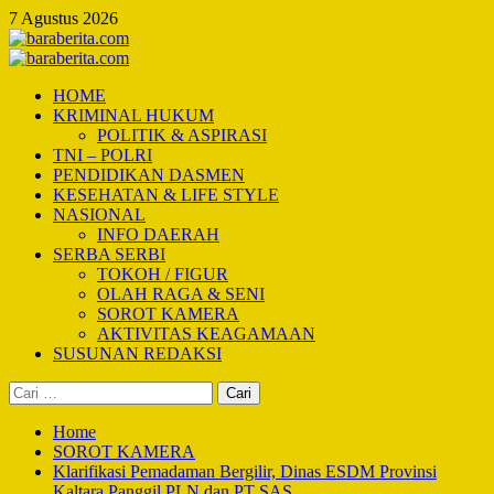
Skip
7 Agustus 2026
to
content
Primary
Menu
HOME
KRIMINAL HUKUM
POLITIK & ASPIRASI
TNI – POLRI
PENDIDIKAN DASMEN
KESEHATAN & LIFE STYLE
NASIONAL
INFO DAERAH
SERBA SERBI
TOKOH / FIGUR
OLAH RAGA & SENI
SOROT KAMERA
AKTIVITAS KEAGAMAAN
SUSUNAN REDAKSI
Cari
untuk:
Home
SOROT KAMERA
Klarifikasi Pemadaman Bergilir, Dinas ESDM Provinsi
Kaltara Panggil PLN dan PT SAS