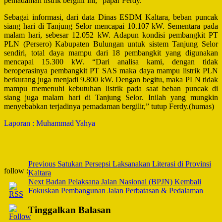
pemadaman listrik bergilir ini,” papar Ferdy.
Sebagai informasi, dari data Dinas ESDM Kaltara, beban puncak
siang hari di Tanjung Selor mencapai 10.107 kW. Sementara pada
malam hari, sebesar 12.052 kW. Adapun kondisi pembangkit PT
PLN (Persero) Kabupaten Bulungan untuk sistem Tanjung Selor
sendiri, total daya mampu dari 18 pembangkit yang digunakan
mencapai 15.300 kW. “Dari analisa kami, dengan tidak
beroperasinya pembangkit PT SAS maka daya mampu listrik PLN
berkurang juga menjadi 9.800 kW. Dengan begitu, maka PLN tidak
mampu memenuhi kebutuhan listrik pada saat beban puncak di
siang juga malam hari di Tanjung Selor. Inilah yang mungkin
menyebabkan terjadinya pemadaman bergilir,” tutup Ferdy.(humas)
Laporan : Muhammad Yahya
Post
Previous
Satukan Persepsi Laksanakan Literasi di Provinsi
follow :
Kaltara
Navigation
Next
Badan Pelaksana Jalan Nasional (BPJN) Kembali
Fokuskan Pembangunan Jalan Perbatasan & Pedalaman
Tinggalkan Balasan