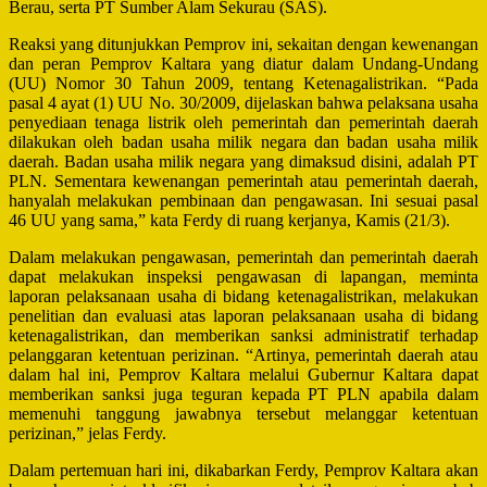
Berau, serta PT Sumber Alam Sekurau (SAS).
Reaksi yang ditunjukkan Pemprov ini, sekaitan dengan kewenangan
dan peran Pemprov Kaltara yang diatur dalam Undang-Undang
(UU) Nomor 30 Tahun 2009, tentang Ketenagalistrikan. “Pada
pasal 4 ayat (1) UU No. 30/2009, dijelaskan bahwa pelaksana usaha
penyediaan tenaga listrik oleh pemerintah dan pemerintah daerah
dilakukan oleh badan usaha milik negara dan badan usaha milik
daerah. Badan usaha milik negara yang dimaksud disini, adalah PT
PLN. Sementara kewenangan pemerintah atau pemerintah daerah,
hanyalah melakukan pembinaan dan pengawasan. Ini sesuai pasal
46 UU yang sama,” kata Ferdy di ruang kerjanya, Kamis (21/3).
Dalam melakukan pengawasan, pemerintah dan pemerintah daerah
dapat melakukan inspeksi pengawasan di lapangan, meminta
laporan pelaksanaan usaha di bidang ketenagalistrikan, melakukan
penelitian dan evaluasi atas laporan pelaksanaan usaha di bidang
ketenagalistrikan, dan memberikan sanksi administratif terhadap
pelanggaran ketentuan perizinan. “Artinya, pemerintah daerah atau
dalam hal ini, Pemprov Kaltara melalui Gubernur Kaltara dapat
memberikan sanksi juga teguran kepada PT PLN apabila dalam
memenuhi tanggung jawabnya tersebut melanggar ketentuan
perizinan,” jelas Ferdy.
Dalam pertemuan hari ini, dikabarkan Ferdy, Pemprov Kaltara akan