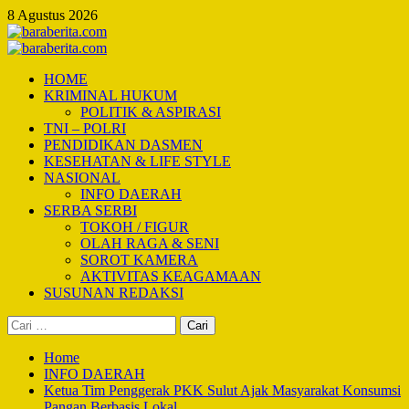
Skip
8 Agustus 2026
to
content
Primary
Menu
HOME
KRIMINAL HUKUM
POLITIK & ASPIRASI
TNI – POLRI
PENDIDIKAN DASMEN
KESEHATAN & LIFE STYLE
NASIONAL
INFO DAERAH
SERBA SERBI
TOKOH / FIGUR
OLAH RAGA & SENI
SOROT KAMERA
AKTIVITAS KEAGAMAAN
SUSUNAN REDAKSI
Cari
untuk:
Home
INFO DAERAH
Ketua Tim Penggerak PKK Sulut Ajak Masyarakat Konsumsi
Pangan Berbasis Lokal