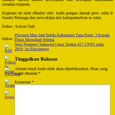
semakin terjamin.
Kegiatan itu turut dihadiri oleh kadis pangan daerah prov. sulut Ir
Sandra Moniaga dan perwakilan dari kabupaten/kota se sulut.
Editor : Sofyan Taib
Post
Previous
Mau Jadi Sekda Kabupaten Tana Paser, 3 Kepala
follow :
Dinas Mengikuti Seleksi
Navigation
Next
Pemprov Sulawesi Utara Terima 417 CPNS pada
2018, Ini Rinciannya
Tinggalkan Balasan
Alamat email Anda tidak akan dipublikasikan.
Ruas yang
wajib ditandai
*
Komentar
*