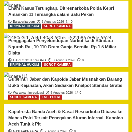
Enam Kasus Terungkap, Ditresnarkoba Polda Kepri
Amankan 11 Tersangka dalam Satu Pekan
Baraberita.com
8 Agustus 2026
0
KRIMINAL HUKUM
SOROT KAMERA
Penggagalan Penyelundupan Narkotika di Bandara
Ngurah Rai, 10.110 Gram Ganja Bernilai Rp.1,5 Miliar
Disita
HARTONO KISWORO
8 Agustus 2026
0
KRIMINAL HUKUM
SOROT KAMERA
Gubernur Jabar dan Kapolda Jabar Musnahkan Barang
Bukti Kejahatan, Akan Sediakan Knalpot Standar Gratis
Wartawan Investigasi
8 Agustus 2026
0
SOROT KAMERA
TNI - POLRI
Kapolresta Banda Aceh & Kasat Resnarkoba Dibawa ke
Mabes Polri Terkait Penegakan Aturan Internal, Kapolda
Aceh Tunjuk Plt
NA'ILA ABRAARA
7 Agustus 2026
0