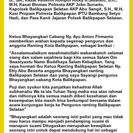
B., SIK, Kasat Reskrim Kompol Ricky R.Sibarani, S.H.,
M.H, Kasat Binmas Polresta AKP Joko Sunarto,
Kapolsek Balikpapan Selatan AKP Abu Sangit, S.H., M.H,
Kasi Propam Polresta Balikpapan IPTU Bambang Setyo
Hadi, dan Para Kanit Jajaran Polsek Balikpapan Selatan.
Ketua Bhayangkari Cabang Ny. Ayu Anton Firmanto
memberikan arahan kepada segenap pengurus dan
anggota Ranting Kota Balikpapan, sebagai berikut :
“Assalamualaikum warahmatullahi wabarakatuh selamat
siang dan salam sejahtera bagi kita semua Salam Om
Swastyastu Namo Buddhaya Salam Kebajikan. Yang
saya hormati Ibu Ketua Ranting Balikpapan Selatan Ny.
Etty Abu Beserta anggota Bhayangkari ranting
Balikpapan Selatan dan yang saya Sayangi pengurus
Bhayangkari cabang Kota Balikpapan.
Puji dan syukur kita panjatkan kehadirat Allah
subhanahu Wa ta’ala Tuhan Yang maha esa atas rahmat
dan ridhonya kita semua masih diberi kesehatan dan
kesempatan kita masih bisa berkumpul bersama dalam
acara kunjungan kerja ke Pengurus ranting Balikpapan
Selatan”
“Bhayangkari adalah seorang istri polisi yang mau tidak
mau harus mampu menjadi pendamping suami di
manapun suami Ditugaskan merupakan kewajiban
seorang istri untuk dapat mendukung hal ini sebagai