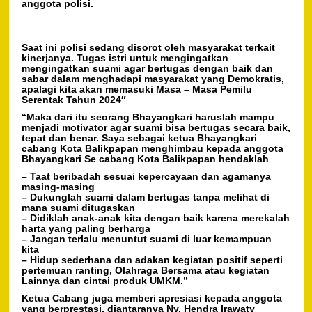
anggota polisi.
Saat ini polisi sedang disorot oleh masyarakat terkait
kinerjanya. Tugas istri untuk mengingatkan
mengingatkan suami agar bertugas dengan baik dan
sabar dalam menghadapi masyarakat yang Demokratis,
apalagi kita akan memasuki Masa – Masa Pemilu
Serentak Tahun 2024″
“Maka dari itu seorang Bhayangkari haruslah mampu
menjadi motivator agar suami bisa bertugas secara baik,
tepat dan benar. Saya sebagai ketua Bhayangkari
cabang Kota Balikpapan menghimbau kepada anggota
Bhayangkari Se cabang Kota Balikpapan hendaklah
– Taat beribadah sesuai kepercayaan dan agamanya
masing-masing
– Dukunglah suami dalam bertugas tanpa melihat di
mana suami ditugaskan
– Didiklah anak-anak kita dengan baik karena merekalah
harta yang paling berharga
– Jangan terlalu menuntut suami di luar kemampuan
kita
– Hidup sederhana dan adakan kegiatan positif seperti
pertemuan ranting, Olahraga Bersama atau kegiatan
Lainnya dan cintai produk UMKM.”
Ketua Cabang juga memberi apresiasi kepada anggota
yang berprestasi, diantaranya Ny. Hendra Irawaty