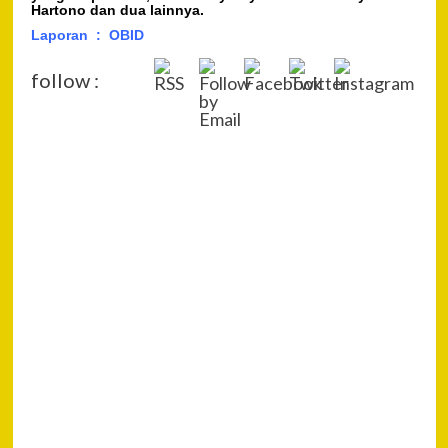
Hartono dan dua lainnya.
Laporan : OBID
follow :
P
Pre
Poli
Na
Ber
Mus
BB
Nar
Dar
Tan
12 
Ter
di
Ban
Next
Wakil