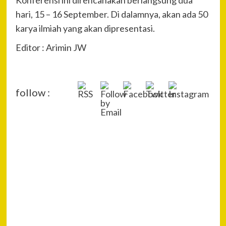
Konferensi ini direncanakan berlangsung dua
hari, 15 – 16 September. Di dalamnya, akan ada 50
karya ilmiah yang akan dipresentasi.
Editor : Arimin JW
follow :
P
Pre
Ged
Na
Kan
Lo
Uta
Para
Sek
seg
Ban
Ru