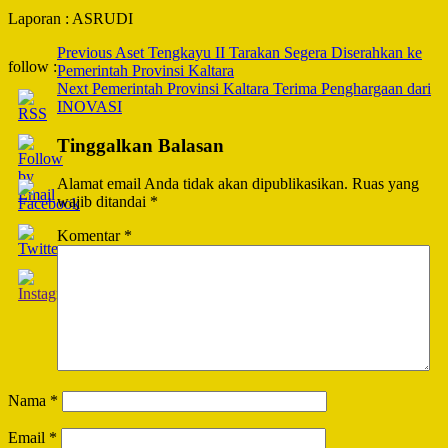
Laporan : ASRUDI
Post
Previous
Aset Tengkayu II Tarakan Segera Diserahkan ke
follow :
Pemerintah Provinsi Kaltara
Navigation
Next
Pemerintah Provinsi Kaltara Terima Penghargaan dari
INOVASI
Tinggalkan Balasan
Alamat email Anda tidak akan dipublikasikan.
Ruas yang
wajib ditandai
*
Komentar
*
Nama
*
Email
*