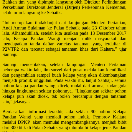
Bahkan tim, yang dipimpin langsung oleh Direktur Perlindungan
Perkebunan Direktorat Jenderal (Dirjen) Perkebunan Kementan,
telah turun langsung ke Sebatik.
“Ini merupakan tindaklanjut dari kunjungan Menteri Pertanian,
Andi Amran Sulaiman ke Pulau Sebatik pada 23 Oktober tahun
lalu. Alhamdulillah, setelah kita usulkan pada 13 Desember 2017
lalu, Kelapa Pandan Wangi menjadi milik masyarakat dan
mendapatkan tanda daftar varietas tanaman yang terdaftar di
P2VTP2 dan tercatat sebagai tanaman khas dari Kaltara,” ujar
Santiaji.
Santiaji menceritakan, setelah kunjungan Menteri Pertanian
beberapa waktu lalu, tim survei dari pusat melakukan identifikasi
dan pengambilan sampel buah kelapa yang akan dikembangkan
menjadi produk unggulan. Pada waktu itu, lanjut Santiaji, semua
pohon kelapa pandan wangi dicek, mulai dari aroma, kadar gula
hingga lingkungan sekitar pohonnya. “Lingkungan sekitar pohon
kelapa pun akan dicek, tak boleh bercampur dengan tanaman
lain,” jelasnya.
Berdasarkan informasi terakhir, ada sekitar 90 pohon Kelapa
Pandan Wangi yang menjadi pohon induk. Pemprov Kaltara
melalui DPKP, akan memulai mengembangkannya menjadi bibit
dari 300 titik di Pulau Sebatik yang ditumbuhi kelapa jenis Pandan