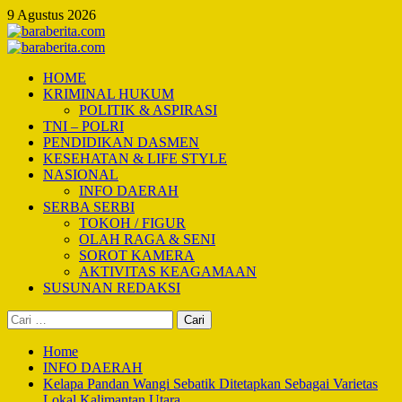
Skip
9 Agustus 2026
to
content
Primary
Menu
HOME
KRIMINAL HUKUM
POLITIK & ASPIRASI
TNI – POLRI
PENDIDIKAN DASMEN
KESEHATAN & LIFE STYLE
NASIONAL
INFO DAERAH
SERBA SERBI
TOKOH / FIGUR
OLAH RAGA & SENI
SOROT KAMERA
AKTIVITAS KEAGAMAAN
SUSUNAN REDAKSI
Cari
untuk:
Home
INFO DAERAH
Kelapa Pandan Wangi Sebatik Ditetapkan Sebagai Varietas
Lokal Kalimantan Utara