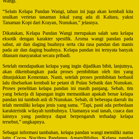
Wangi.
“Selain Kelapa Pandan Wangi, tahun ini juga akan kembali kita
usulkan verietas tanaman lokal yang ada di Kaltara, yakni
Tanaman Kopi dari Krayan, Nunukan,” jelasnya.
Dikatakan, Kelapa Pandan Wangi merupakan salah satu kelapa
eksotik dengan karakter spesifik. Aroma wangi pandan pada
sabut, air dan daging buahnya serta cita rasa pandan dan manis
pada air dan daging buahnya. Kelapa pandan ini ternyata banyak
ditanam masyarakat secara pribadi.
Setelah mendapatkan kelapa yang ingin dijadikan bibit, lanjutnya,
akan dikembangkan pada proses pembibitan oleh tim yang
ditunjukkan Kementan. Nanti, setelah proses pembibitan berhasil
lalu disebarkan kembali ke petani di Pulau Sebatik dan Nunukan.
Proses penelitian kelapa pandan ini masih panjang. Sebab, tim
yang bekerja di lapangan ingin memastikan apakah benar kelapa
pandan ini tumbuh asli di Nunukan. Sebab, di beberapa daerah itu
telah memiliki kelapa jenis yang sama. “Tapi, pasti ada perbedaan
karakteristik wilayah tumbuhnya. Utamanya soal tanah, cuaca dan
lainnya yang pastinya dapat berpengaruh terhadap kelapa
tersebut,” ungkapnya.
Sebagai informasi tambahan, kelapa pandan wangi memiliki nama
latin Cocos Nucifera Pandanus Amaryllifolius. Kelapa pandan