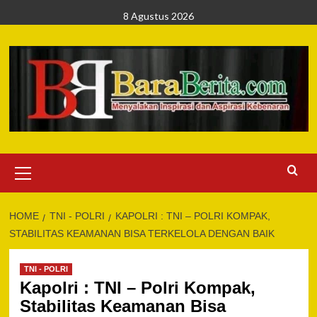
Skip
8 Agustus 2026
to
content
Primary
Menu
HOME
TNI - POLRI
KAPOLRI : TNI – POLRI KOMPAK,
STABILITAS KEAMANAN BISA TERKELOLA DENGAN BAIK
TNI - POLRI
Kapolri : TNI – Polri Kompak,
Stabilitas Keamanan Bisa