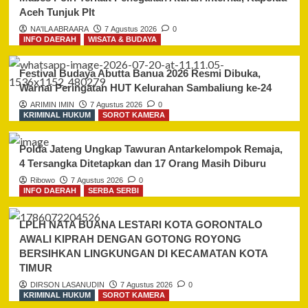
Aceh Tunjuk Plt
NA'ILA ABRAARA
7 Agustus 2026
0
INFO DAERAH
WISATA & BUDAYA
Festival Budaya Abutta Banua 2026 Resmi Dibuka,
Warnai Peringatan HUT Kelurahan Sambaliung ke-24
ARIMIN IMIN
7 Agustus 2026
0
KRIMINAL HUKUM
SOROT KAMERA
Polda Jateng Ungkap Tawuran Antarkelompok Remaja,
4 Tersangka Ditetapkan dan 17 Orang Masih Diburu
Ribowo
7 Agustus 2026
0
INFO DAERAH
SERBA SERBI
LPLH NATA BUANA LESTARI KOTA GORONTALO
AWALI KIPRAH DENGAN GOTONG ROYONG
BERSIHKAN LINGKUNGAN DI KECAMATAN KOTA
TIMUR
DIRSON LASANUDIN
7 Agustus 2026
0
KRIMINAL HUKUM
SOROT KAMERA