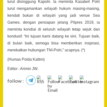
turut disinggung Kapolri. Ia meminta Kasatwil Polri
turut mengamankan wilayah hukum masing-masing,
kendati bukan di wilayah yang jadi venue Sea
Games. dengan persiapan jelang Pilpres 2019, ia
meminta kondiai di seluruh wilayah tetap sejuk dan
kondusif. “Ini tujuan kami datang ke sini. Tujuan baik,
di bulan baik, semoga bisa memberikan inspirasi,
merekatkan hubungan TNI-Polri,” ucapnya. (*)
(Humas Polda Kaltim)
Editor : Arimin JW.
follow :
P
Pre
DPP
Na
Per
Jurn