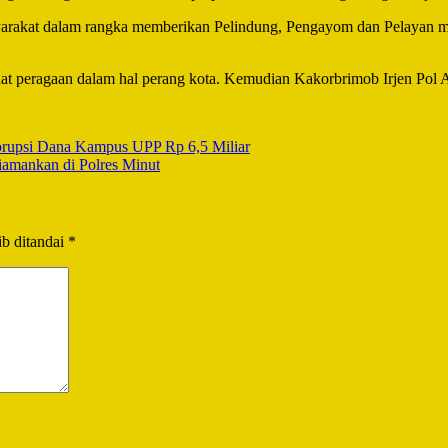
syarakat dalam rangka memberikan Pelindung, Pengayom dan Pelayan 
hat peragaan dalam hal perang kota. Kemudian Kakorbrimob Irjen Pol
orupsi Dana Kampus UPP Rp 6,5 Miliar
amankan di Polres Minut
b ditandai
*