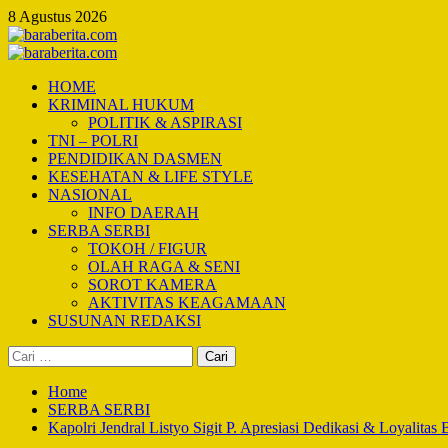
Skip
8 Agustus 2026
to
content
Primary
Menu
HOME
KRIMINAL HUKUM
POLITIK & ASPIRASI
TNI – POLRI
PENDIDIKAN DASMEN
KESEHATAN & LIFE STYLE
NASIONAL
INFO DAERAH
SERBA SERBI
TOKOH / FIGUR
OLAH RAGA & SENI
SOROT KAMERA
AKTIVITAS KEAGAMAAN
SUSUNAN REDAKSI
Cari
untuk:
Home
SERBA SERBI
Kapolri Jendral Listyo Sigit P. Apresiasi Dedikasi & Loyalit