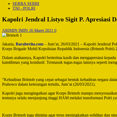
SERBA SERBI
TNI - POLRI
Kapolri Jendral Listyo Sigit P. Apresias
ARIMIN IMIN
26 Maret 2021
0
Jakarta,
Baraberita.com
– Jum’at, 26/03/2021 – Kapolri Jenderal Po
Korps Brigade Mobil Kepolisian Republik Indonesia (Brimob Polri) 
Dalam arahannya, Kapolri berterima kasih dan mengapresiasi kepada 
kamtibmas yang kondusif. Termasuk tugas-tugas lainnya seperti men
“Kehadiran Brimob yang cepat sebagai bentuk kehadiran negara dalam t
Prabowo dalam keterangan tertulis, Jum’at (26/03/2021).
Kapolri juga mengingatkan agar Korps Brimob mampu menyesuaikan 
tentunya selalu menjunjung tinggi HAM melalui transformasi Polri ya
Korps Brimob juga diminta agar terus meningkatkan soliditas dan si