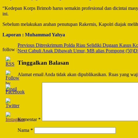
“Kedepan Korps Brimob harus semakin profesional dan dicintai ma
ini.
Sebelum melakukan arahan penutupan Rakernis, Kapolri diajak meli
Laporan : Muhammad Yahya
Post
Previous
Ditreskrimum Polda Riau Selidiki Dugaan Kasus K
follow :
Next
Cabuli Anak Dibawah Umur, MB alias Pompong (50)Di
Navigation
Tinggalkan Balasan
Alamat email Anda tidak akan dipublikasikan.
Ruas yang waji
Komentar
*
Nama
*