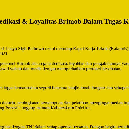
i Dedikasi & Loyalitas Brimob Dalam Tugas
lisi Listyo Sigit Prabowo resmi menutup Rapat Kerja Teknis (Rakernis
2021.
personel Brimob atas segala dedikasi, loyalitas dan pengabdiannya y
gawal vaksin dan medis dengan memperhatikan protokol kesehatan.
ugas kemanusiaan seperti bencana banjir, tanah longsor dan sebagainya
doktrin, peningkatan kemampuan dan pelatihan, mengingat medan tuga
ng Presisi,” ungkap mantan Kabareskrim Polri ini.
nergitas dengan TNI dalam setiap operasi bersama. Dengan begitu terj