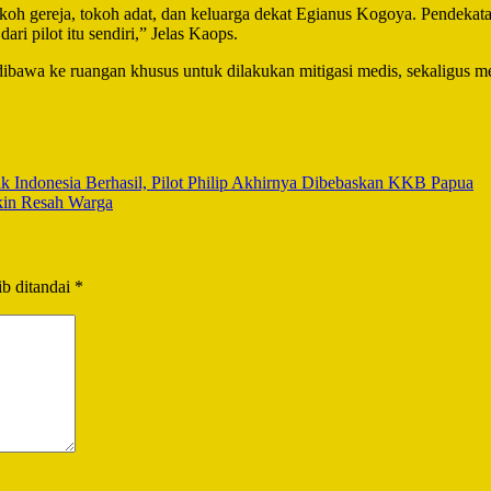
oh gereja, tokoh adat, dan keluarga dekat Egianus Kogoya. Pendekata
ari pilot itu sendiri,” Jelas Kaops.
dibawa ke ruangan khusus untuk dilakukan mitigasi medis, sekaligus me
 Indonesia Berhasil, Pilot Philip Akhirnya Dibebaskan KKB Papua
kin Resah Warga
b ditandai
*