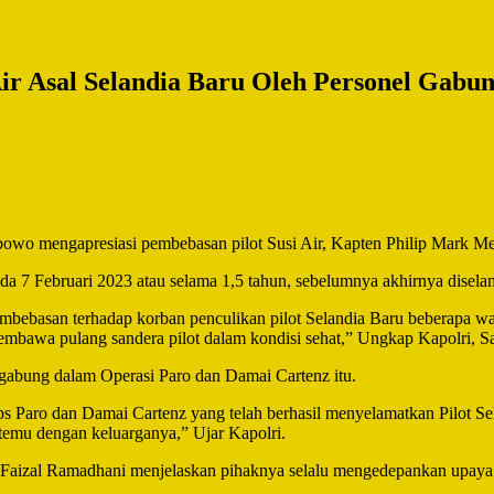
Air Asal Selandia Baru Oleh Personel Gabu
rabowo mengapresiasi pembebasan pilot Susi Air, Kapten Philip Mark M
da 7 Februari 2023 atau selama 1,5 tahun, sebelumnya akhirnya disel
bebasan terhadap korban penculikan pilot Selandia Baru beberapa wakt
membawa pulang sandera pilot dalam kondisi sehat,” Ungkap Kapolri, S
gabung dalam Operasi Paro dan Damai Cartenz itu.
 Paro dan Damai Cartenz yang telah berhasil menyelamatkan Pilot Sel
temu dengan keluarganya,” Ujar Kapolri.
 Faizal Ramadhani menjelaskan pihaknya selalu mengedepankan upaya