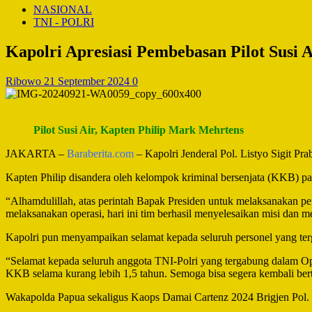
NASIONAL
TNI - POLRI
Kapolri Apresiasi Pembebasan Pilot Susi 
Ribowo
21 September 2024
0
Pilot Susi Air, Kapten Philip Mark Mehrtens
JAKARTA –
Baraberita.com
– Kapolri Jenderal Pol. Listyo Sigit P
Kapten Philip disandera oleh kelompok kriminal bersenjata (KKB) pa
“Alhamdulillah, atas perintah Bapak Presiden untuk melaksanakan pem
melaksanakan operasi, hari ini tim berhasil menyelesaikan misi dan 
Kapolri pun menyampaikan selamat kepada seluruh personel yang ter
“Selamat kepada seluruh anggota TNI-Polri yang tergabung dalam Ops
KKB selama kurang lebih 1,5 tahun. Semoga bisa segera kembali ber
Wakapolda Papua sekaligus Kaops Damai Cartenz 2024 Brigjen Pol.