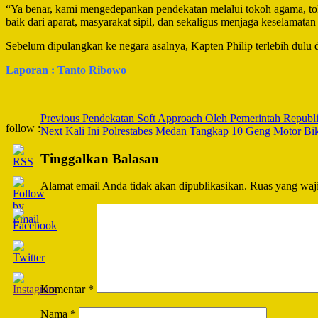
“Ya benar, kami mengedepankan pendekatan melalui tokoh agama, tok
baik dari aparat, masyarakat sipil, dan sekaligus menjaga keselamatan d
Sebelum dipulangkan ke negara asalnya, Kapten Philip terlebih dulu 
Laporan : Tanto Ribowo
Post
Previous
Pendekatan Soft Approach Oleh Pemerintah Republik
follow :
Next
Kali Ini Polrestabes Medan Tangkap 10 Geng Motor Bi
Navigation
Tinggalkan Balasan
Alamat email Anda tidak akan dipublikasikan.
Ruas yang waji
Komentar
*
Nama
*