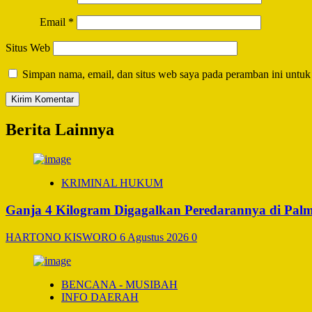
Email
*
Situs Web
Simpan nama, email, dan situs web saya pada peramban ini untuk
Berita Lainnya
KRIMINAL HUKUM
Ganja 4 Kilogram Digagalkan Peredarannya di Pal
HARTONO KISWORO
6 Agustus 2026
0
BENCANA - MUSIBAH
INFO DAERAH