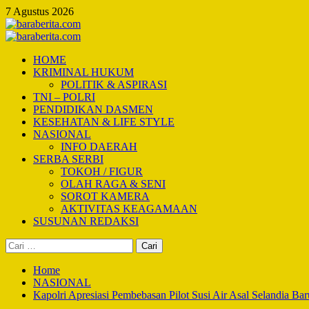
Skip
7 Agustus 2026
to
content
Primary
Menu
HOME
KRIMINAL HUKUM
POLITIK & ASPIRASI
TNI – POLRI
PENDIDIKAN DASMEN
KESEHATAN & LIFE STYLE
NASIONAL
INFO DAERAH
SERBA SERBI
TOKOH / FIGUR
OLAH RAGA & SENI
SOROT KAMERA
AKTIVITAS KEAGAMAAN
SUSUNAN REDAKSI
Cari
untuk:
Home
NASIONAL
Kapolri Apresiasi Pembebasan Pilot Susi Air Asal Selandia B