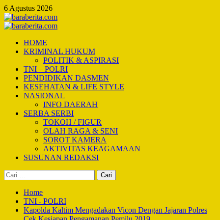
Skip
6 Agustus 2026
to
content
Primary
Menu
HOME
KRIMINAL HUKUM
POLITIK & ASPIRASI
TNI – POLRI
PENDIDIKAN DASMEN
KESEHATAN & LIFE STYLE
NASIONAL
INFO DAERAH
SERBA SERBI
TOKOH / FIGUR
OLAH RAGA & SENI
SOROT KAMERA
AKTIVITAS KEAGAMAAN
SUSUNAN REDAKSI
Cari
untuk:
Home
TNI - POLRI
Kapolda Kaltim Mengadakan Vicon Dengan Jajaran Polres
Cek Kesiapan Pengamanan Pemilu 2019