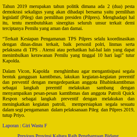
Tahun 2019 merupakan tahun politik dimana ada 2 (dua) pesta
demokrasi sekaligus yang akan dihadapi bersama yaitu pemilihan
legislatif (Pileg) dan pemilihan presiden (Pilpres). Menghadapi hal
itu, tentu membutuhkan sinergitas seluruh unsur terkait demi
terciptanya Pemilu yang aman dan damai.
“Terkait Kesiapan Pengamanan TPS Pilpres selalu koordinasikan
dengan dinas-dinas terkait, baik personil polri, linmas serta
pelaksana di TPS . Atensi atau perhatikan hal-hal lain yang dapat
menimbulkan kerawanan Pemilu yang tinggal 10 hari lagi” tutur
Kapolda.
Dalam Vicon, Kapolda menghimbau agar mengantisipasi segala
bentuk gangguan kamtibmas, lakukan kegiatan-kegiatan preemtif
dan preventif dengan mengedepankan anggota Bhabinkamtibmas
sebagai langkah preemtif melakukan sambang dengan
menyampaikan pesan-pesan kamtibmas dan anggota Patroli Quick
Respon sebagai langkah preventif dengan melakukan dan
meningkatkan kegiatan patroli, mempersiapkan segala sesuatu
dalam segi pengamanan dalam pelaksanaan Pileg dan Pilpres 2019,
tutup Priyo.
Laporan : Giri Wastu F
Post
Previous
Provinsi Kaltara Raih Penghargaan Bidang