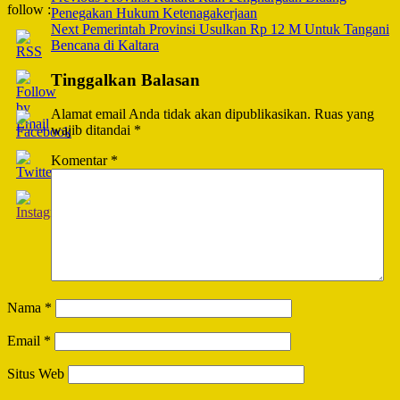
follow :
Penegakan Hukum Ketenagakerjaan
Navigation
Next
Pemerintah Provinsi Usulkan Rp 12 M Untuk Tangani
Bencana di Kaltara
Tinggalkan Balasan
Alamat email Anda tidak akan dipublikasikan.
Ruas yang
wajib ditandai
*
Komentar
*
Nama
*
Email
*
Situs Web