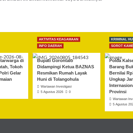
AKTIVITAS KEAGAMAAN
KRIMINAL H
INFO DAERAH
SOROT KAM
tarwarga di
Bupati Gorontalo
Polda Kals
ntah, Tokoh
Didampingi Ketua BAZNAS
Barang Buk
olri Gelar
Resmikan Rumah Layak
Bernilai Rp
maian
Huni di Tolangohula
Ungkap Jar
Internasion
Wartawan Investigasi
Provinsi
5 Agustus 2026
0
Wartawan Inve
5 Agustus 20