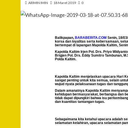
ARIMIN IMIN
18 Maret 2019
0
Balikpapan,
BARABERITA.COM
Senin, 18/03
korsa dan loyalitas serta kebersamaan, selu
bertempat di lapangan Mapolda Kaltim, Senin
Kapolda Kaltim Irjen Pol. Drs. Priyo Widyan
Brigjen Pol. Drs. Eddy Sumitro Tambunan, M.
Polda Kaltim.
Kapolda Kaltim menjelaskan upacara Hari Kes
sangat penting untuk kita semua, selain un
wujud nyata pelaksanaan tugas dan tanggun
Dalam amanatnya Kapolda Kaltim menyampaika
kehidupan bermasyarakat, berbangsa dan bern
tidak dapat dipungkiri bahwa isu perkemban
dan kuantitas tantangan tugas.
Sebagaimana kita ketahui upacara adalah se
selamatan kelahiran, upacara selamatan pan