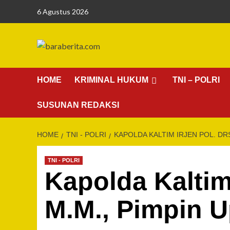
Skip
6 Agustus 2026
to
content
HOME
KRIMINAL HUKUM
TNI – POLRI
SUSUNAN REDAKSI
HOME
TNI - POLRI
KAPOLDA KALTIM IRJEN POL. DR
TNI - POLRI
Kapolda Kaltim 
M.M., Pimpin U