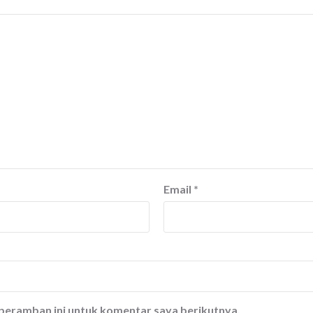
Email
*
 peramban ini untuk komentar saya berikutnya.