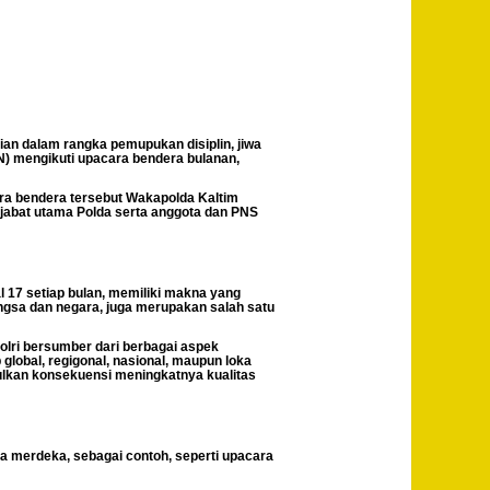
an dalam rangka pemupukan disiplin, jiwa
SN) mengikuti upacara bendera bulanan,
cara bendera tersebut Wakapolda Kaltim
pejabat utama Polda serta anggota dan PNS
l 17 setiap bulan, memiliki makna yang
ngsa dan negara, juga merupakan salah satu
lri bersumber dari berbagai aspek
global, regigonal, nasional, maupun loka
bulkan konsekuensi meningkatnya kualitas
a merdeka, sebagai contoh, seperti upacara