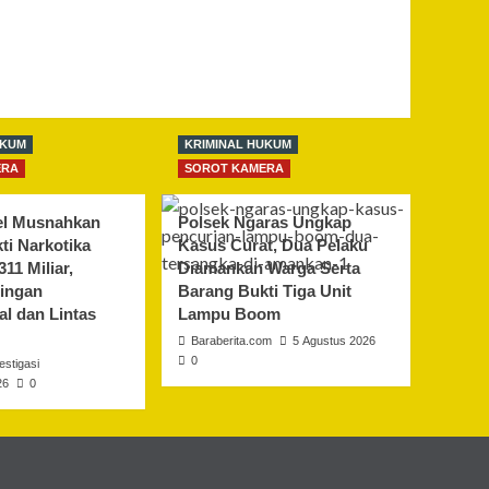
UKUM
KRIMINAL HUKUM
ERA
SOROT KAMERA
el Musnahkan
Polsek Ngaras Ungkap
ti Narkotika
Kasus Curat, Dua Pelaku
311 Miliar,
Diamankan Warga Serta
ingan
Barang Bukti Tiga Unit
al dan Lintas
Lampu Boom
Baraberita.com
5 Agustus 2026
0
stigasi
26
0