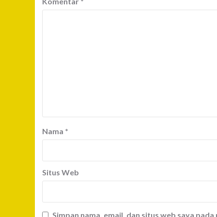
Komentar
*
Nama
*
Situs Web
Simpan nama, email, dan situs web saya pada