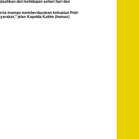
ipisahkan dari kehidupan sehari hari dan
h serta mampu memberdayakan kekuatan Polri
yarakat,” jelas Kapolda Kaltim (humas)
Post
Previous
Langgar
Navigation
Kode Etik
Profesi
Polri, 2
(Dua)
Personil
Polda
Gorontalo
di Sangsi
PTDH
Next
206 Bintara