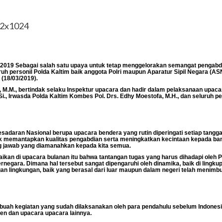
/2019 Sebagai salah satu upaya untuk tetap menggelorakan semangat pengabdi
ruh personil Polda Kaltim baik anggota Polri maupun Aparatur Sipil Negara (A
 (18/03/2019).
to, M.M., bertindak selaku Inspektur upacara dan hadir dalam pelaksanaan upa
Si., Irwasda Polda Kaltim Kombes Pol. Drs. Edhy Moestofa, M.H., dan seluruh 
adaran Nasional berupa upacara bendera yang rutin diperingati setiap tangga
tuk memantapkan kualitas pengabdian serta meningkatkan kecintaan kepada ba
g jawab yang diamanahkan kepada kita semua.
n di upacara bulanan itu bahwa tantangan tugas yang harus dihadapi oleh Po
egara. Dimana hal tersebut sangat dipengaruhi oleh dinamika, baik di lingkup 
gan lingkungan, baik yang berasal dari luar maupun dalam negeri telah menim
buah kegiatan yang sudah dilaksanakan oleh para pendahulu sebelum Indonesi
en dan upacara upacara lainnya.