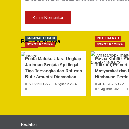
KRIMINAL HUKUM
INFO DAERAH
Berita Lainnya
SOROT KAMERA
SOROT KAMERA
Polda Maluku Utara Ungkap
Pasca Konflik An
Jaringan Senjata Api Ilegal,
Tolikara, Pemeri
Tiga Tersangka dan Ratusan
Masyarakat dan P
Butir Amunisi Diamankan
Himbauan Perda
ATRIANI LUAS
5 Agustus 2026
JEINITA CLAUDIA
0
5 Agustus 2026
0
Redaksi