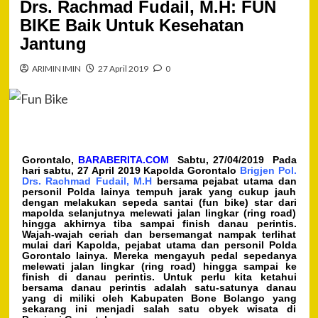
Drs. Rachmad Fudail, M.H: FUN
BIKE Baik Untuk Kesehatan
Jantung
ARIMIN IMIN
27 April 2019
0
Gorontalo,
BARABERITA.COM
Sabtu, 27/04/2019 Pada
hari sabtu, 27 April 2019 Kapolda Gorontalo
Brigjen Pol.
Drs. Rachmad Fudail, M.H
bersama pejabat utama dan
personil Polda lainya tempuh jarak yang cukup jauh
dengan melakukan sepeda santai (fun bike) star dari
mapolda selanjutnya melewati jalan lingkar (ring road)
hingga akhirnya tiba sampai finish danau perintis.
Wajah-wajah ceriah dan bersemangat nampak terlihat
mulai dari Kapolda, pejabat utama dan personil Polda
Gorontalo lainya. Mereka mengayuh pedal sepedanya
melewati jalan lingkar (ring road) hingga sampai ke
finish di danau perintis. Untuk perlu kita ketahui
bersama danau perintis adalah satu-satunya danau
yang di miliki oleh Kabupaten Bone Bolango yang
sekarang ini menjadi salah satu obyek wisata di