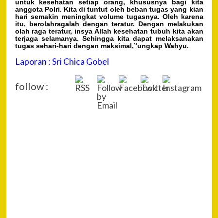
untuk kesehatan setiap orang, khususnya bagi kita
anggota Polri. Kita di tuntut oleh beban tugas yang kian
hari semakin meningkat volume tugasnya. Oleh karena
itu, berolahragalah dengan teratur. Dengan melakukan
olah raga teratur, insya Allah kesehatan tubuh kita akan
terjaga selamanya. Sehingga kita dapat melaksanakan
tugas sehari-hari dengan maksimal,”ungkap Wahyu.
Laporan : Sri Chica Gobel
follow :
P
Pre
PE
Na
SU
ULA
GO
KA
DA
PE
PE
PO