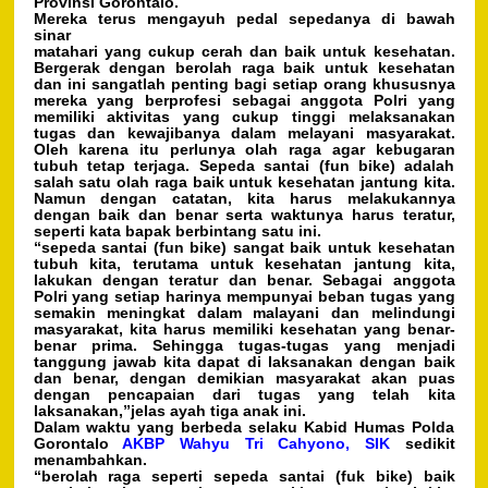
Provinsi Gorontalo.
Mereka terus mengayuh pedal sepedanya di bawah
sinar
matahari yang cukup cerah dan baik untuk kesehatan.
Bergerak dengan berolah raga baik untuk kesehatan
dan ini sangatlah penting bagi setiap orang khususnya
mereka yang berprofesi sebagai anggota Polri yang
memiliki aktivitas yang cukup tinggi melaksanakan
tugas dan kewajibanya dalam melayani masyarakat.
Oleh karena itu perlunya olah raga agar kebugaran
tubuh tetap terjaga. Sepeda santai (fun bike) adalah
salah satu olah raga baik untuk kesehatan jantung kita.
Namun dengan catatan, kita harus melakukannya
dengan baik dan benar serta waktunya harus teratur,
seperti kata bapak berbintang satu ini.
“sepeda santai (fun bike) sangat baik untuk kesehatan
tubuh kita, terutama untuk kesehatan jantung kita,
lakukan dengan teratur dan benar. Sebagai anggota
Polri yang setiap harinya mempunyai beban tugas yang
semakin meningkat dalam malayani dan melindungi
masyarakat, kita harus memiliki kesehatan yang benar-
benar prima. Sehingga tugas-tugas yang menjadi
tanggung jawab kita dapat di laksanakan dengan baik
dan benar, dengan demikian masyarakat akan puas
dengan pencapaian dari tugas yang telah kita
laksanakan,”jelas ayah tiga anak ini.
Dalam waktu yang berbeda selaku Kabid Humas Polda
Gorontalo
AKBP Wahyu Tri Cahyono, SIK
sedikit
menambahkan.
“berolah raga seperti sepeda santai (fuk bike) baik