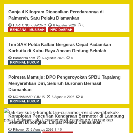
Ganja 4 Kilogram Digagalkan Peredarannya di
Palmerah, Satu Pelaku Diamankan
HARTONO KISWORO
6 Agustus 2026
0
BENCANA - MUSIBAH
INFO DAERAH
Tim SAR Polda Kalbar Bergerak Cepat Padamkan
Karhutla di Kubu Raya Ancam Gedung Sekolah
Baraberita.com
6 Agustus 2026
0
KRIMINAL HUKUM
Polresta Mamuju: DPO Pengeroyokan SPBU Tapalang
Menyerahkan Diri, Seluruh Buronan Berhasil
Diamankan
MOHAMMAD YUNUS
6 Agustus 2026
0
KRIMINAL HUKUM
Komplotan Pencurian Kendaraan Bermotor di Lampung
Selatan Dibongkar, Empat Pelaku Diamankan
Ribowo
6 Agustus 2026
0