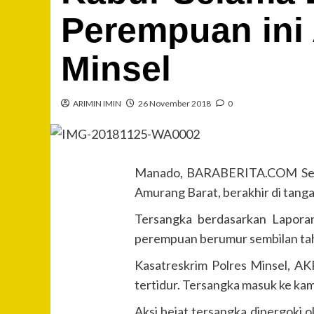
Perempuan ini 
Minsel
ARIMIN IMIN
26 November 2018
0
Manado, BARABERITA.COM Senin,
Amurang Barat, berakhir di tang
Tersangka berdasarkan Laporan
perempuan berumur sembilan tahu
Kasatreskrim Polres Minsel, AK
tertidur. Tersangka masuk ke kam
Aksi bejat tersangka dipergoki 