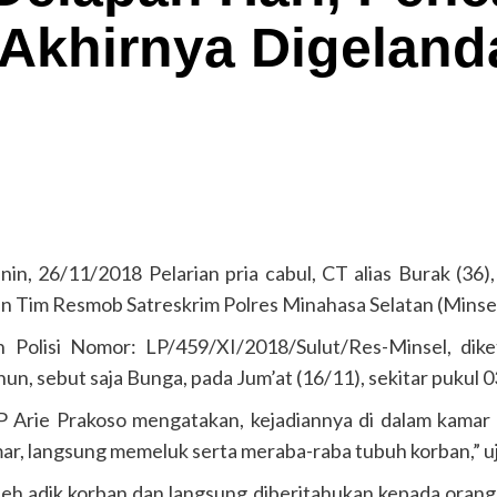
Akhirnya Digeland
 26/11/2018 Pelarian pria cabul, CT alias Burak (3
an Tim Resmob Satreskrim Polres Minahasa Selatan (Minsel
 Polisi Nomor: LP/459/XI/2018/Sulut/Res-Minsel, dik
n, sebut saja Bunga, pada Jum’at (16/11), sekitar pukul 
P Arie Prakoso mengatakan, kejadiannya di dalam kamar 
ar, langsung memeluk serta meraba-raba tubuh korban,” uj
oleh adik korban dan langsung diberitahukan kepada orang