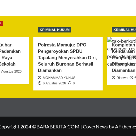
H
KRIMINAL HUKUM
KRIMINAL H
albar
Polresta Mamuju: DPO
Komplotan 
 Padamkan
Pengeroyokan SPBU
Kendaraan 
u Raya
Tapalang Menyerahkan Diri,
Lampung S
Sekolah
Seluruh Buronan Berhasil
Dibongkar,
Diamankan
Diamankan
6 Agustus 2026
MOHAMMAD YUNUS
Ribowo
6 Agustus 2026
0
Copyright 2024 ©BARABERITA.COM
|
CoverNews
by AF themes