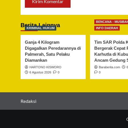
BENCANA - MUSIBA
Berita Lainnya
KRIMINAL HUKUM
INFO DAERAH
Ganja 4 Kilogram
Tim SAR Polda K
Digagalkan Peredarannya di
Bergerak Cepat
Palmerah, Satu Pelaku
Karhutla di Kub
Diamankan
Ancam Gedung 
HARTONO KISWORO
Baraberita.com
6 Agustus 2026
0
0
Redaksi