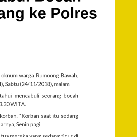
ang ke Polres
6), oknum warga Rumoong Bawah,
), Sabtu (24/11/2018), malam.
etahui mencabuli seorang bocah
03.30 WITA.
korban. “Korban saat itu sedang
arnya, Senin pagi.
 tua mereka yang sedang tidur di