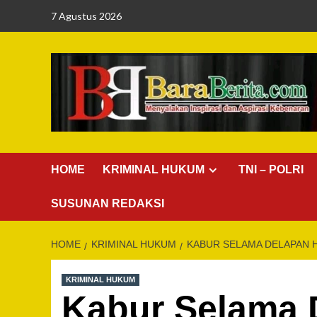
Skip
7 Agustus 2026
to
content
HOME
KRIMINAL HUKUM
TNI – POLRI
SUSUNAN REDAKSI
HOME
KRIMINAL HUKUM
KABUR SELAMA DELAPAN H
KRIMINAL HUKUM
Kabur Selama 