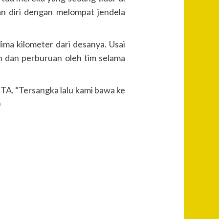
an diri dengan melompat jendela
ima kilometer dari desanya. Usai
n dan perburuan oleh tim selama
ITA. “Tersangka lalu kami bawa ke
)
Post
Previous
Cabut
Navigation
Pisau
Badik di