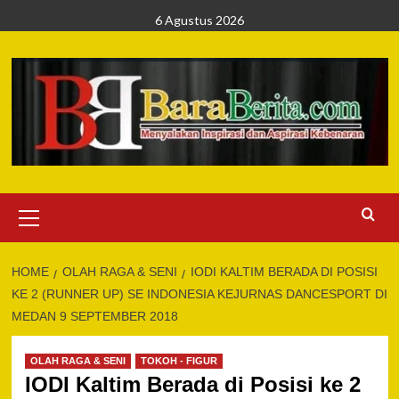
Skip
6 Agustus 2026
to
content
Primary
Menu
HOME
OLAH RAGA & SENI
IODI KALTIM BERADA DI POSISI
KE 2 (RUNNER UP) SE INDONESIA KEJURNAS DANCESPORT DI
MEDAN 9 SEPTEMBER 2018
OLAH RAGA & SENI
TOKOH - FIGUR
IODI Kaltim Berada di Posisi ke 2