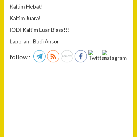
Kaltim Hebat!
Kaltim Juara!
IODI Kaltim Luar Biasa!!!
Laporan : Budi Ansor
follow :
P
Pre
Pos
Na
Ino
dari
Kab
San
unt
Kiki
Ken
Rem