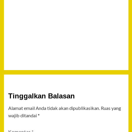
Next
Bupati
Kabupaten
Tana
Paser
Ingatkan
Bahaya
Karhutla
Tinggalkan Balasan
Alamat email Anda tidak akan dipublikasikan.
Ruas yang
wajib ditandai
*
Komentar
*