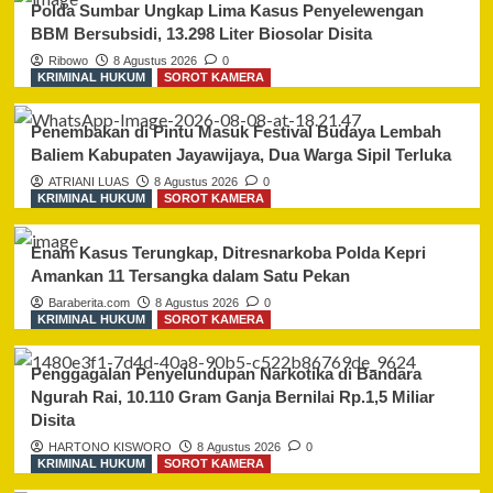
Polda Sumbar Ungkap Lima Kasus Penyelewengan
BBM Bersubsidi, 13.298 Liter Biosolar Disita
Ribowo
8 Agustus 2026
0
KRIMINAL HUKUM
SOROT KAMERA
Penembakan di Pintu Masuk Festival Budaya Lembah
Baliem Kabupaten Jayawijaya, Dua Warga Sipil Terluka
ATRIANI LUAS
8 Agustus 2026
0
KRIMINAL HUKUM
SOROT KAMERA
Enam Kasus Terungkap, Ditresnarkoba Polda Kepri
Amankan 11 Tersangka dalam Satu Pekan
Baraberita.com
8 Agustus 2026
0
KRIMINAL HUKUM
SOROT KAMERA
Penggagalan Penyelundupan Narkotika di Bandara
Ngurah Rai, 10.110 Gram Ganja Bernilai Rp.1,5 Miliar
Disita
HARTONO KISWORO
8 Agustus 2026
0
KRIMINAL HUKUM
SOROT KAMERA