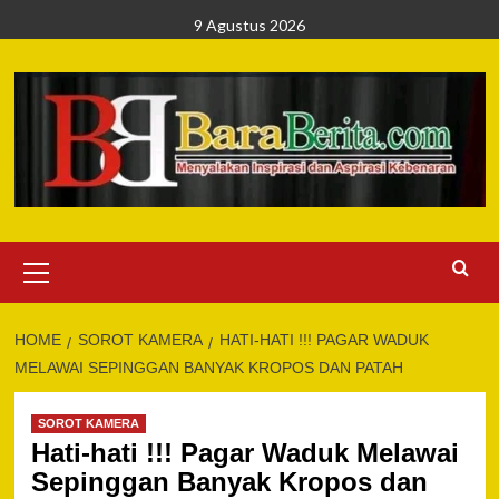
Skip
9 Agustus 2026
to
content
Primary
Menu
HOME
SOROT KAMERA
HATI-HATI !!! PAGAR WADUK
MELAWAI SEPINGGAN BANYAK KROPOS DAN PATAH
SOROT KAMERA
Hati-hati !!! Pagar Waduk Melawai
Sepinggan Banyak Kropos dan