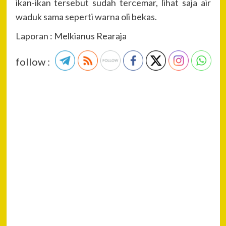
ikan-ikan tersebut sudah tercemar, lihat saja air
waduk sama seperti warna oli bekas.
Laporan : Melkianus Rearaja
follow :
P
Pre
Kap
Na
Bal
AK
Wiw
Firt
SIK
Lat
Gab
PA
Pilk
SP
Tur