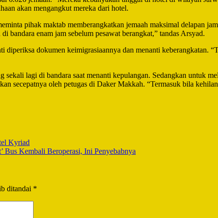
ahaan akan mengangkut mereka dari hotel.
minta pihak maktab memberangkatkan jemaah maksimal delapan jam s
a di bandara enam jam sebelum pesawat berangkat,” tandas Arsyad.
nti diperiksa dokumen keimigrasiaannya dan menanti keberangkatan. “
ing sekali lagi di bandara saat menanti kepulangan. Sedangkan untuk
an secepatnya oleh petugas di Daker Makkah. “Termasuk bila kehilang
el Kyriad
’ Bus Kembali Beroperasi, Ini Penyebabnya
b ditandai
*