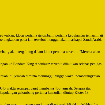
alkan, kloter pertama gelombang pertama kepulangan jemaah haji
iberangkatkan pada jam tersebut menggunakan maskapai Saudi Arabia
ang akan tergabung dalam kloter pertama tersebut. “Mereka akan
ngan ke Bandara King Abdulaziz tersebut dilakukan selepas petugas
Setelah itu, jemaah diminta menunggu hingga waktu pemberangkatan
9.45 waktu setempat yang membawa 450 jamaah. Selepas itu,
 kepulangan gelombang pertama kemudian ditutup Kloter 13
l, dan masing-masing satu kloter di wilayah Misfalah, Mahbas Jin,