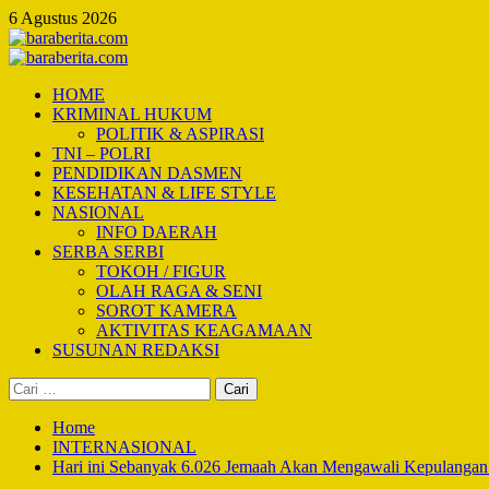
Skip
6 Agustus 2026
to
content
Primary
Menu
HOME
KRIMINAL HUKUM
POLITIK & ASPIRASI
TNI – POLRI
PENDIDIKAN DASMEN
KESEHATAN & LIFE STYLE
NASIONAL
INFO DAERAH
SERBA SERBI
TOKOH / FIGUR
OLAH RAGA & SENI
SOROT KAMERA
AKTIVITAS KEAGAMAAN
SUSUNAN REDAKSI
Cari
untuk:
Home
INTERNASIONAL
Hari ini Sebanyak 6.026 Jemaah Akan Mengawali Kepulangan 