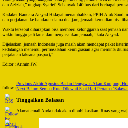
dan Aziziah,” ungkap Syarief. Sebanyak 140 bus dari berbagai perus
Kadaker Bandara Arsyad Hidayat menambahkan, PPIH Arab Saudi me
dan perjalanan ke bandara selama dua jam, jemaah kemudian bisa tib
Waktu tersebut diharapkan bisa memberi kelonggaran saat jemaah na
waktu tunggu jadi lama dan menyusahkan jemaah,” kata Arsyad.
Dijelaskan, jemaah Indonesia juga masih akan mendapat paket kater
kedatangan menemui permasalahan keimigrasian agar meminta diurusk
perjalanan laksana paspor),”
Editor : Arimin JW.
Post
Previous
Akhir Agustus Badan Pengawas Akan Kunjungi Hot
follow :
Next
Belum Semua Rute Dilewati Saat Hari Pertama ‘Salawat
Navigation
Tinggalkan Balasan
Alamat email Anda tidak akan dipublikasikan.
Ruas yang waji