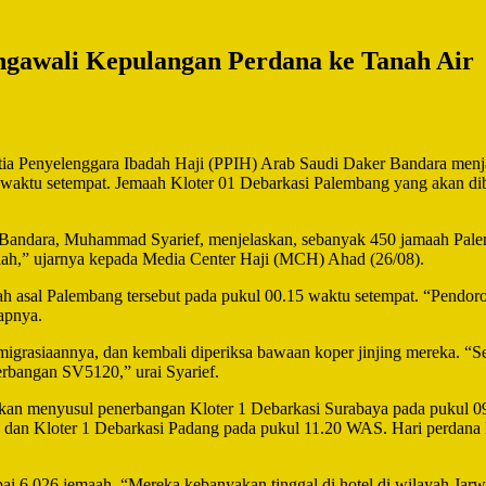
ngawali Kepulangan Perdana ke Tanah Air
nyelenggara Ibadah Haji (PPIH) Arab Saudi Daker Bandara menjadw
5 waktu setempat. Jemaah Kloter 01 Debarkasi Palembang yang akan d
andara, Muhammad Syarief, menjelaskan, sebanyak 450 jamaah Palemb
falah,” ujarnya kepada Media Center Haji (MCH) Ahad (26/08).
 asal Palembang tersebut pada pukul 00.15 waktu setempat. “Pendoro
apnya.
igrasiaannya, dan kembali diperiksa bawaan koper jinjing mereka. “
bangan SV5120,” urai Syarief.
akan menyusul penerbangan Kloter 1 Debarkasi Surabaya pada pukul 0
5 dan Kloter 1 Debarkasi Padang pada pukul 11.20 WAS. Hari perdana
i 6.026 jemaah. “Mereka kebanyakan tinggal di hotel di wilayah Jarwa