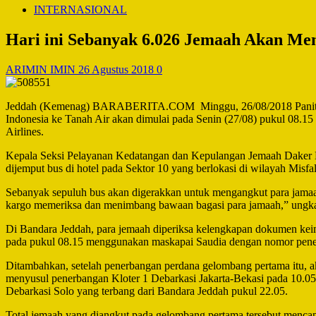
INTERNASIONAL
Hari ini Sebanyak 6.026 Jemaah Akan Me
ARIMIN IMIN
26 Agustus 2018
0
Jeddah (Kemenag) BARABERITA.COM Minggu, 26/08/2018 Panitia Pe
Indonesia ke Tanah Air akan dimulai pada Senin (27/08) pukul 08.1
Airlines.
Kepala Seksi Pelayanan Kedatangan dan Kepulangan Jemaah Daker B
dijemput bus di hotel pada Sektor 10 yang berlokasi di wilayah Mis
Sebanyak sepuluh bus akan digerakkan untuk mengangkut para jamaah
kargo memeriksa dan menimbang bawaan bagasi para jamaah,” ungk
Di Bandara Jeddah, para jemaah diperiksa kelengkapan dokumen keim
pada pukul 08.15 menggunakan maskapai Saudia dengan nomor pener
Ditambahkan, setelah penerbangan perdana gelombang pertama itu, 
menyusul penerbangan Kloter 1 Debarkasi Jakarta-Bekasi pada 10.0
Debarkasi Solo yang terbang dari Bandara Jeddah pukul 22.05.
Total jemaah yang diangkut pada gelombang pertama tersebut mencapa