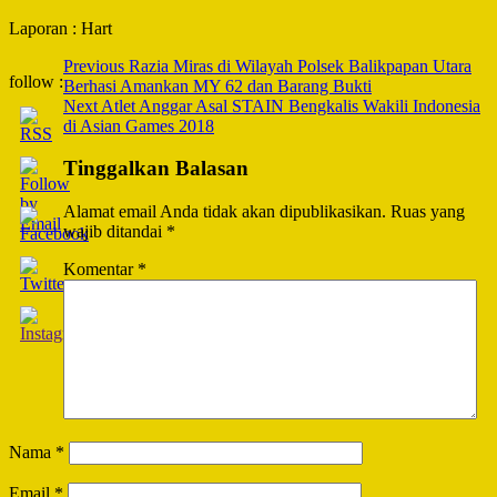
Laporan : Hart
Post
Previous
Razia Miras di Wilayah Polsek Balikpapan Utara
follow :
Berhasi Amankan MY 62 dan Barang Bukti
Navigation
Next
Atlet Anggar Asal STAIN Bengkalis Wakili Indonesia
di Asian Games 2018
Tinggalkan Balasan
Alamat email Anda tidak akan dipublikasikan.
Ruas yang
wajib ditandai
*
Komentar
*
Nama
*
Email
*