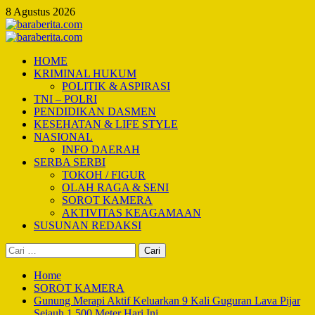
Skip
8 Agustus 2026
to
content
Primary
Menu
HOME
KRIMINAL HUKUM
POLITIK & ASPIRASI
TNI – POLRI
PENDIDIKAN DASMEN
KESEHATAN & LIFE STYLE
NASIONAL
INFO DAERAH
SERBA SERBI
TOKOH / FIGUR
OLAH RAGA & SENI
SOROT KAMERA
AKTIVITAS KEAGAMAAN
SUSUNAN REDAKSI
Cari
untuk:
Home
SOROT KAMERA
Gunung Merapi Aktif Keluarkan 9 Kali Guguran Lava Pijar
Sejauh 1.500 Meter Hari Ini