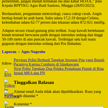
pemerintah, jangan mudah termakan isu atau kabar HOAX,” jelas
Kepala BPPTKG Agus Budi Santoso, Minggu (28/05/2023).
Berdasarkan, pengamatan meteorologi, cuaca cukup cerah. Angin
bertiup lemah ke arah barat. Suhu udara 17,2-19 derajat Celsius,
kelembaban udara 62-77 persen dan tekanan udara 872-921 mmHg.
Adapun secara visual gunung jelas terlihat. Asap kawah bertekanan
lemah teramati berwarna putih dengan intensitas sedang dan tinggi
50-100 meter di atas puncak kawah. Terdengar satu kali suara
guguran dengan intensitas sedang dari Pos Babadan.
Laporan : Agus Nugroho
Post
Previous
Polisi Berhasil Tangkap Seorang Pria yang Bunuh
follow :
Pacarnya Karena Cemburu di Singkawang
Navigation
Next
Polisi Tangkap Dua Pelaku Pemalsuan Pupuk di Riau
Inisial MRA dan PN
Tinggalkan Balasan
Alamat email Anda tidak akan dipublikasikan.
Ruas yang
wajib ditandai
*
Komentar
*