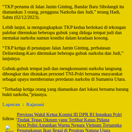
“TKP pertama di Jalan Jamin Ginting, Bandar Baru Sibolangit itu
diamankan 3 orang, pengguna Narkoba dan Judi,” terang Hadi,
Sabtu (02/12/2023).
Lebih lanjut, ia mengungkapkan TKP kedua berlokasi di tekongan
palobar ditemukan beberapa gubuk yang diduga tempat judi dan
memakai narkoba namun kondisi dalam keadaan kosong.
“TKP ketiga di penatapan Jalan Jamin Ginting, perbatasan
Deliserdang-Karo ditemukan beberapa gubuk narkoba dan Judi,”
lanjutnya.
Gubuk-gubuk tempat judi dan mengkonsumsi narkoba langsung
dibongkar dan diratakan personel TNI-Polri bersama masyarakat
sebagai upaya memberantas peredaran narkoba di Sumatera Utara.
“Terhadap ketiga orang yang diamankan dari lokasi bersama barang
bukti narkoba,”jelasnya.
Laporan : Rajasani
Post
Previous
Wakil Ketua Komisi III DPR RI Ingatkan Polri
follow :
Tindak Tegas Oknum yang Terlibat Kasus Pidana
Navigation
Next
Polisi Amankan Warga Negara Vietnam Tersangka
Penangkapan Ikan Ilegal di Perairan Natuna Utara