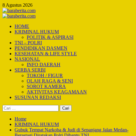
Skip
8 Agustus 2026
to
content
Primary
Menu
HOME
KRIMINAL HUKUM
POLITIK & ASPIRASI
TNI – POLRI
PENDIDIKAN DASMEN
KESEHATAN & LIFE STYLE
NASIONAL
INFO DAERAH
SERBA SERBI
TOKOH / FIGUR
OLAH RAGA & SENI
SOROT KAMERA
AKTIVITAS KEAGAMAAN
SUSUNAN REDAKSI
Cari
untuk:
Home
KRIMINAL HUKUM
Gubuk Tempat Narkoba & Judi di Sepanjang Jalan Medan-
Berastagi Diratakan Polri Dibantu TNI