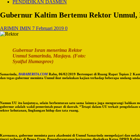
PENDIDIKAN DASMEN
Gubernur Kaltim Bertemu Rektor Unmul, 
ARIMIN IMIN
7 Februari 2019
0
Gubernur Isran menerima Rektor
Unmul Samarinda, Masjaya. (Foto:
Syaiful Humasprov)
Samarinda,
BARABERITA.COM
Rabu, 06/02/2019 Bertempat di Ruang Rapat Tepian 2 Kant
dan tegas gubernur meminta Unmul ikut melakukan kajian terhadap beberapa undang-undan
Namun UU itu lanjutnya, selain berbenturan satu sama lainnya juga mengurangi bahkan
gubernur adalah wakil pemerintah pusat di daerah. “Tetapi dalam UU terkait pengelolaan
sektor kehutanan, lingkungan hidup dan tata ruang.
Karenanya, gubernur meminta para akademisi di Unmul Samarinda mempelajari dan melaku
tinggi terbesar di Benua Etam. Penandatanganan kerjasama disaksikan Ketua DPRD Kaltim