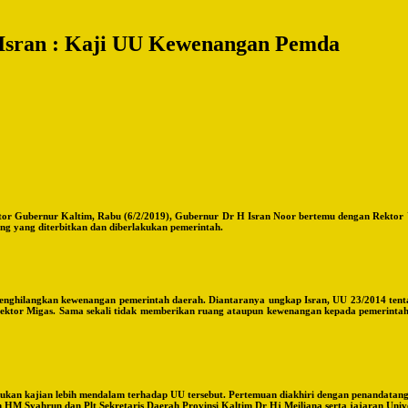
Isran : Kaji UU Kewenangan Pemda
or Gubernur Kaltim, Rabu (6/2/2019), Gubernur Dr H Isran Noor bertemu dengan Rektor 
g yang diterbitkan dan diberlakukan pemerintah.
 menghilangkan kewenangan pemerintah daerah. Diantaranya ungkap Isran, UU 23/2014 t
 sektor Migas. Sama sekali tidak memberikan ruang ataupun kewenangan kepada pemerintah 
kan kajian lebih mendalam terhadap UU tersebut. Pertemuan diakhiri dengan penandatang
 HM Syahrun dan Plt Sekretaris Daerah Provinsi Kaltim Dr Hj Meiliana serta jajaran Uni