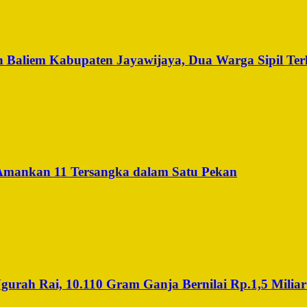
 Baliem Kabupaten Jayawijaya, Dua Warga Sipil Ter
 Amankan 11 Tersangka dalam Satu Pekan
rah Rai, 10.110 Gram Ganja Bernilai Rp.1,5 Miliar 