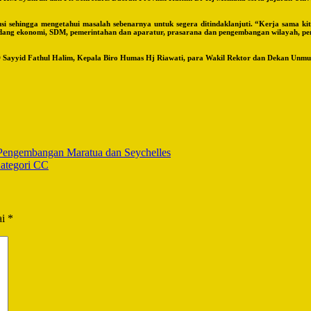
i sehingga mengetahui masalah sebenarnya untuk segera ditindaklanjuti. “Kerja sama ki
it bidang ekonomi, SDM, pemerintahan dan aparatur, prasarana dan pengembangan wilayah,
Sayyid Fathul Halim, Kepala Biro Humas Hj Riawati, para Wakil Rektor dan Dekan Unmu
 Pengembangan Maratua dan Seychelles
Kategori CC
ai
*