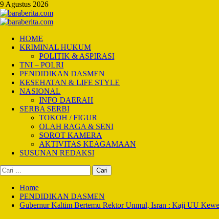
Skip
9 Agustus 2026
to
content
Primary
Menu
HOME
KRIMINAL HUKUM
POLITIK & ASPIRASI
TNI – POLRI
PENDIDIKAN DASMEN
KESEHATAN & LIFE STYLE
NASIONAL
INFO DAERAH
SERBA SERBI
TOKOH / FIGUR
OLAH RAGA & SENI
SOROT KAMERA
AKTIVITAS KEAGAMAAN
SUSUNAN REDAKSI
Cari
untuk:
Home
PENDIDIKAN DASMEN
Gubernur Kaltim Bertemu Rektor Unmul, Isran : Kaji UU Ke