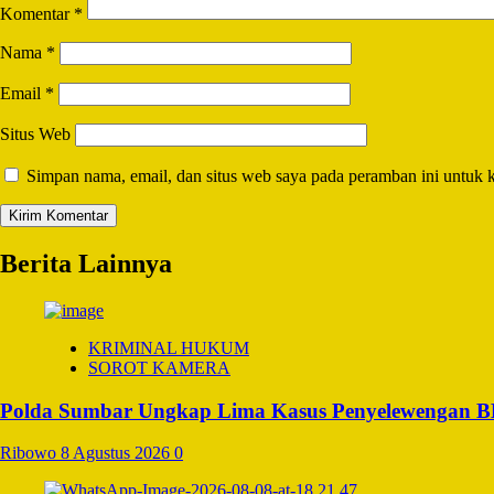
Komentar
*
Nama
*
Email
*
Situs Web
Simpan nama, email, dan situs web saya pada peramban ini untuk 
Berita Lainnya
KRIMINAL HUKUM
SOROT KAMERA
Polda Sumbar Ungkap Lima Kasus Penyelewengan BBM 
Ribowo
8 Agustus 2026
0