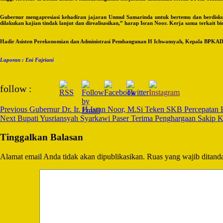
Gubernur mengapresiasi kehadiran jajaran Unmul Samarinda untuk bertemu dan berdiskus
dilakukan kajian tindak lanjut dan direalisasikan,” harap Isran Noor. Kerja sama terka
Hadir Asisten Perekonomian dan Administrasi Pembangunan H Ichwansyah, Kepala BPKAD 
Laporan : Eni Fajriani
Post
follow :
Navigation
Previous
Gubernur Dr. Ir. H.Isran Noor, M.Si Teken SKB Percepatan
Next
Bupati Yusriansyah Syarkawi Paser Terima Penghargaan Sakip 
Tinggalkan Balasan
Alamat email Anda tidak akan dipublikasikan.
Ruas yang wajib ditand