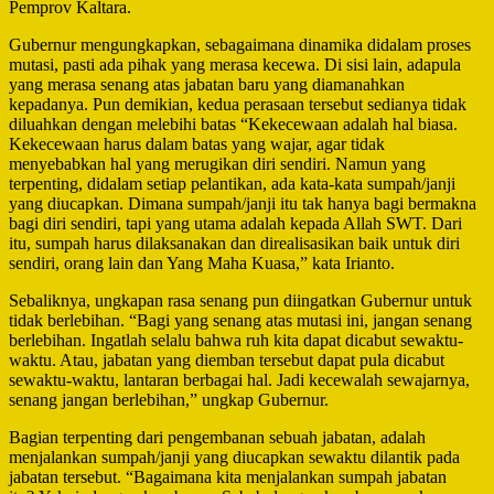
Pemprov Kaltara.
Gubernur mengungkapkan, sebagaimana dinamika didalam proses
mutasi, pasti ada pihak yang merasa kecewa. Di sisi lain, adapula
yang merasa senang atas jabatan baru yang diamanahkan
kepadanya. Pun demikian, kedua perasaan tersebut sedianya tidak
diluahkan dengan melebihi batas “Kekecewaan adalah hal biasa.
Kekecewaan harus dalam batas yang wajar, agar tidak
menyebabkan hal yang merugikan diri sendiri. Namun yang
terpenting, didalam setiap pelantikan, ada kata-kata sumpah/janji
yang diucapkan. Dimana sumpah/janji itu tak hanya bagi bermakna
bagi diri sendiri, tapi yang utama adalah kepada Allah SWT. Dari
itu, sumpah harus dilaksanakan dan direalisasikan baik untuk diri
sendiri, orang lain dan Yang Maha Kuasa,” kata Irianto.
Sebaliknya, ungkapan rasa senang pun diingatkan Gubernur untuk
tidak berlebihan. “Bagi yang senang atas mutasi ini, jangan senang
berlebihan. Ingatlah selalu bahwa ruh kita dapat dicabut sewaktu-
waktu. Atau, jabatan yang diemban tersebut dapat pula dicabut
sewaktu-waktu, lantaran berbagai hal. Jadi kecewalah sewajarnya,
senang jangan berlebihan,” ungkap Gubernur.
Bagian terpenting dari pengembanan sebuah jabatan, adalah
menjalankan sumpah/janji yang diucapkan sewaktu dilantik pada
jabatan tersebut. “Bagaimana kita menjalankan sumpah jabatan