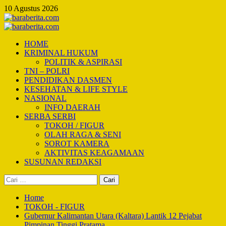
Skip
10 Agustus 2026
to
content
Primary
Menu
HOME
KRIMINAL HUKUM
POLITIK & ASPIRASI
TNI – POLRI
PENDIDIKAN DASMEN
KESEHATAN & LIFE STYLE
NASIONAL
INFO DAERAH
SERBA SERBI
TOKOH / FIGUR
OLAH RAGA & SENI
SOROT KAMERA
AKTIVITAS KEAGAMAAN
SUSUNAN REDAKSI
Cari
untuk:
Home
TOKOH - FIGUR
Gubernur Kalimantan Utara (Kaltara) Lantik 12 Pejabat
Pimpinan Tinggi Pratama