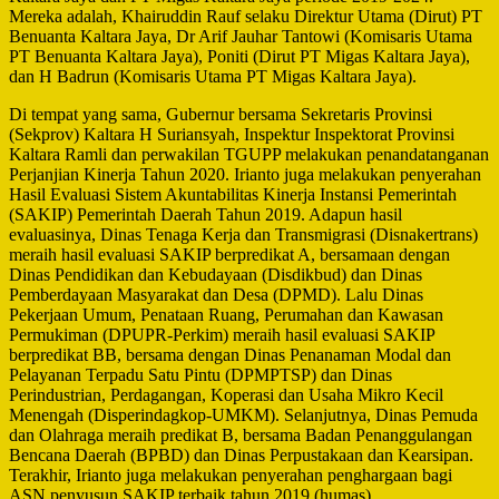
Mereka adalah, Khairuddin Rauf selaku Direktur Utama (Dirut) PT
Benuanta Kaltara Jaya, Dr Arif Jauhar Tantowi (Komisaris Utama
PT Benuanta Kaltara Jaya), Poniti (Dirut PT Migas Kaltara Jaya),
dan H Badrun (Komisaris Utama PT Migas Kaltara Jaya).
Di tempat yang sama, Gubernur bersama Sekretaris Provinsi
(Sekprov) Kaltara H Suriansyah, Inspektur Inspektorat Provinsi
Kaltara Ramli dan perwakilan TGUPP melakukan penandatanganan
Perjanjian Kinerja Tahun 2020. Irianto juga melakukan penyerahan
Hasil Evaluasi Sistem Akuntabilitas Kinerja Instansi Pemerintah
(SAKIP) Pemerintah Daerah Tahun 2019. Adapun hasil
evaluasinya, Dinas Tenaga Kerja dan Transmigrasi (Disnakertrans)
meraih hasil evaluasi SAKIP berpredikat A, bersamaan dengan
Dinas Pendidikan dan Kebudayaan (Disdikbud) dan Dinas
Pemberdayaan Masyarakat dan Desa (DPMD). Lalu Dinas
Pekerjaan Umum, Penataan Ruang, Perumahan dan Kawasan
Permukiman (DPUPR-Perkim) meraih hasil evaluasi SAKIP
berpredikat BB, bersama dengan Dinas Penanaman Modal dan
Pelayanan Terpadu Satu Pintu (DPMPTSP) dan Dinas
Perindustrian, Perdagangan, Koperasi dan Usaha Mikro Kecil
Menengah (Disperindagkop-UMKM). Selanjutnya, Dinas Pemuda
dan Olahraga meraih predikat B, bersama Badan Penanggulangan
Bencana Daerah (BPBD) dan Dinas Perpustakaan dan Kearsipan.
Terakhir, Irianto juga melakukan penyerahan penghargaan bagi
ASN penyusun SAKIP terbaik tahun 2019.(humas)