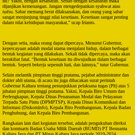
itu? Yakni, dengan kesabaran. Sebab dengan kesabaran maka
dijanjikan kemenangan. Jangan mengedepankan syahwat atau
nafsu. Sabar memang berat dilaksanakan, dan orang yang sabar
sangat menjunjung tinggi nilai kesetiaan. Kesetiaan sangat penting
dalam nilai kehidupan masyarakat,” ucap Irianto.
Dengan setia, maka orang dapat dipercaya. Menurut Gubernur,
kepercayaan adalah modal utama menjalani hidup, dalam berbagai
bentuk kegiatan yang dilakukan. Sekali tidak dipercaya, maka akan
berakibat fatal. “Bentuk kesetiaan itu diwujudkan dalam berbagai
bentuk. Seperti bekerja sepenuh hati, dan lainnya,” tutur Gubernur.
Selain melantik pimpinan tinggi pratama, pejabat administrator dan
dokter ahli utama, di acara itu juga dibacakan surat perintah
Gubernur Kaltara tentang penunjukkan pelaksana tugas (Plt) atas 5
jabatan pimpinan tinggi pratama. Yakni, Kepala Biro Umum dan
Perlengkapan, Kepala Dinas Penanaman Modal dan Pelayanan
Terpadu Satu Pintu (DPMPTSP), Kepala Dinas Komunikasi dan
Informasi (Diskominfo), Kepala Biro Pembangunan, Kepala Badan
Penghubung, dan Kepala Biro Pembangunan.
Rangkaian lain dari kegiatan tersebut, adalah pengukuhan direksi
dan komisaris Badan Usaha Milik Daerah (BUMD) PT Benuanta
Kaltara Jaya dan PT Migas Kaltara Jaya periode 2019-2024.