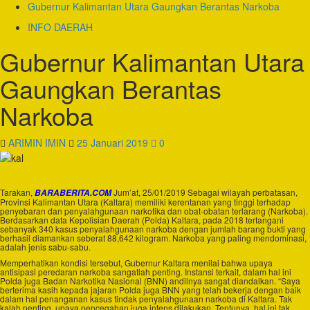
Gubernur Kalimantan Utara Gaungkan Berantas Narkoba
INFO DAERAH
Gubernur Kalimantan Utara
Gaungkan Berantas
Narkoba
ARIMIN IMIN
25 Januari 2019
0
Tarakan,
Jum’at, 25/01/2019 Sebagai wilayah perbatasan,
BARABERITA.COM
Provinsi Kalimantan Utara (Kaltara) memiliki kerentanan yang tinggi terhadap
penyebaran dan penyalahgunaan narkotika dan obat-obatan terlarang (Narkoba).
Berdasarkan data Kepolisian Daerah (Polda) Kaltara, pada 2018 tertangani
sebanyak 340 kasus penyalahgunaan narkoba dengan jumlah barang bukti yang
berhasil diamankan seberat 88,642 kilogram. Narkoba yang paling mendominasi,
adalah jenis sabu-sabu.
Memperhatikan kondisi tersebut, Gubernur Kaltara menilai bahwa upaya
antisipasi peredaran narkoba sangatlah penting. Instansi terkait, dalam hal ini
Polda juga Badan Narkotika Nasional (BNN) andilnya sangat diandalkan. “Saya
berterima kasih kepada jajaran Polda juga BNN yang telah bekerja dengan baik
dalam hal penanganan kasus tindak penyalahgunaan narkoba di Kaltara. Tak
kalah penting, upaya pencegahan juga intens dilakukan. Tentunya, hal ini tak