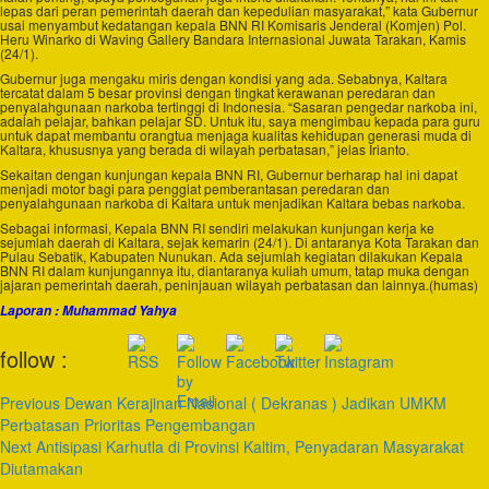
lepas dari peran pemerintah daerah dan kepedulian masyarakat,” kata Gubernur
usai menyambut kedatangan kepala BNN RI Komisaris Jenderal (Komjen) Pol.
Heru Winarko di Waving Gallery Bandara Internasional Juwata Tarakan, Kamis
(24/1).
Gubernur juga mengaku miris dengan kondisi yang ada. Sebabnya, Kaltara
tercatat dalam 5 besar provinsi dengan tingkat kerawanan peredaran dan
penyalahgunaan narkoba tertinggi di Indonesia. “Sasaran pengedar narkoba ini,
adalah pelajar, bahkan pelajar SD. Untuk itu, saya mengimbau kepada para guru
untuk dapat membantu orangtua menjaga kualitas kehidupan generasi muda di
Kaltara, khususnya yang berada di wilayah perbatasan,” jelas Irianto.
Sekaitan dengan kunjungan kepala BNN RI, Gubernur berharap hal ini dapat
menjadi motor bagi para penggiat pemberantasan peredaran dan
penyalahgunaan narkoba di Kaltara untuk menjadikan Kaltara bebas narkoba.
Sebagai informasi, Kepala BNN RI sendiri melakukan kunjungan kerja ke
sejumlah daerah di Kaltara, sejak kemarin (24/1). Di antaranya Kota Tarakan dan
Pulau Sebatik, Kabupaten Nunukan. Ada sejumlah kegiatan dilakukan Kepala
BNN RI dalam kunjungannya itu, diantaranya kuliah umum, tatap muka dengan
jajaran pemerintah daerah, peninjauan wilayah perbatasan dan lainnya.(humas)
Laporan : Muhammad Yahya
Post
follow :
Navigation
Previous
Dewan Kerajinan Nasional ( Dekranas ) Jadikan UMKM
Perbatasan Prioritas Pengembangan
Next
Antisipasi Karhutla di Provinsi Kaltim, Penyadaran Masyarakat
Diutamakan