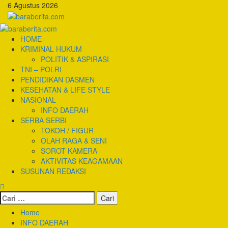
Skip
6 Agustus 2026
to
content
Primary
Menu
HOME
KRIMINAL HUKUM
POLITIK & ASPIRASI
TNI – POLRI
PENDIDIKAN DASMEN
KESEHATAN & LIFE STYLE
NASIONAL
INFO DAERAH
SERBA SERBI
TOKOH / FIGUR
OLAH RAGA & SENI
SOROT KAMERA
AKTIVITAS KEAGAMAAN
SUSUNAN REDAKSI
Cari
untuk:
Home
INFO DAERAH