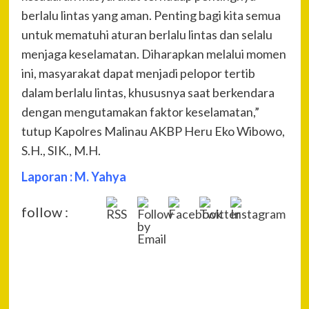
berlalu lintas yang aman. Penting bagi kita semua
untuk mematuhi aturan berlalu lintas dan selalu
menjaga keselamatan. Diharapkan melalui momen
ini, masyarakat dapat menjadi pelopor tertib
dalam berlalu lintas, khususnya saat berkendara
dengan mengutamakan faktor keselamatan,”
tutup Kapolres Malinau AKBP Heru Eko Wibowo,
S.H., SIK., M.H.
Laporan : M. Yahya
follow :
P
Pre
KO
Na
SA
TNI
XXVI