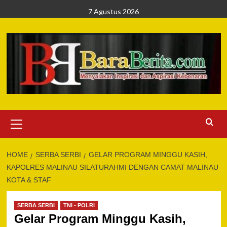
Skip
7 Agustus 2026
to
content
Primary
Menu
HOME
SERBA SERBI
GELAR PROGRAM MINGGU KASIH,
KAPOLRES MALINAU SILATURAHMI DENGAN CAMAT MALINAU
KOTA & STAF
SERBA SERBI
TNI - POLRI
Gelar Program Minggu Kasih,