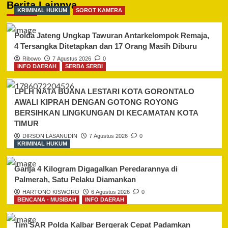
Berita Lainnya
KRIMINAL HUKUM
SOROT KAMERA
Polda Jateng Ungkap Tawuran Antarkelompok Remaja,
4 Tersangka Ditetapkan dan 17 Orang Masih Diburu
Ribowo
7 Agustus 2026
0
INFO DAERAH
SERBA SERBI
LPLH NATA BUANA LESTARI KOTA GORONTALO
AWALI KIPRAH DENGAN GOTONG ROYONG
BERSIHKAN LINGKUNGAN DI KECAMATAN KOTA
TIMUR
DIRSON LASANUDIN
7 Agustus 2026
0
KRIMINAL HUKUM
Ganja 4 Kilogram Digagalkan Peredarannya di
Palmerah, Satu Pelaku Diamankan
HARTONO KISWORO
6 Agustus 2026
0
BENCANA - MUSIBAH
INFO DAERAH
Tim SAR Polda Kalbar Bergerak Cepat Padamkan