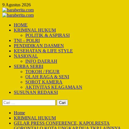
Skip
9 Agustus 2026
to
content
Primary
Menu
HOME
KRIMINAL HUKUM
POLITIK & ASPIRASI
TNI – POLRI
PENDIDIKAN DASMEN
KESEHATAN & LIFE STYLE
NASIONAL
INFO DAERAH
SERBA SERBI
TOKOH / FIGUR
OLAH RAGA & SENI
SOROT KAMERA
AKTIVITAS KEAGAMAAN
SUSUNAN REDAKSI
Cari
untuk:
Home
KRIMINAL HUKUM
GELAR PRESS CONFERENCE, KAPOLRESTA
GORONTALO KOTA UNGKAP DUA TKP LAINNYA