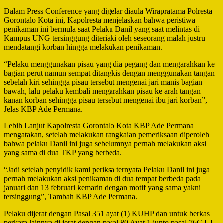
Dalam Press Conference yang digelar diaula Wirapratama Polresta
Gorontalo Kota ini, Kapolresta menjelaskan bahwa peristiwa
penikaman ini bermula saat Pelaku Danil yang saat melintas di
Kampus UNG tersinggung diteriaki oleh seseorang malah justru
mendatangi korban hingga melakukan penikaman.
“Pelaku menggunakan pisau yang dia pegang dan mengarahkan ke
bagian perut namun sempat ditangkis dengan menggunakan tangan
sebelah kiri sehingga pisau tersebut mengenai jari manis bagian
bawah, lalu pelaku kembali mengarahkan pisau ke arah tangan
kanan korban sehingga pisau tersebut mengenai ibu jari korban”,
Jelas KBP Ade Permana.
Lebih Lanjut Kapolresta Gorontalo Kota KBP Ade Permana
mengatakan, setelah melakukan rangkaian pemeriksaan diperoleh
bahwa pelaku Danil ini juga sebelumnya pernah melakukan aksi
yang sama di dua TKP yang berbeda.
“Jadi setelah penyidik kami periksa ternyata Pelaku Danil ini juga
pernah melakukan aksi penikaman di dua tempat berbeda pada
januari dan 13 februari kemarin dengan motif yang sama yakni
tersinggung”, Tambah KBP Ade Permana.
Pelaku dijerat dengan Pasal 351 ayat (1) KUHP dan untuk berkas
perkara lainnya di jerat dengan pasal 80 Ayat 1 junto pasal 76C UU