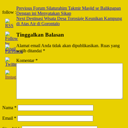
Post
Previous
Forum Silaturahim Takmir Masjid se Balikpapan
follow :
Dengan ini Menyatakan Sikap
Navigation
Next
Destinasi Wisata Desa Torosiaje Keunikan Kampung
di Atas Air di Gorontalo
Tinggalkan Balasan
Alamat email Anda tidak akan dipublikasikan.
Ruas yang
wajib ditandai
*
Komentar
*
Nama
*
Email
*