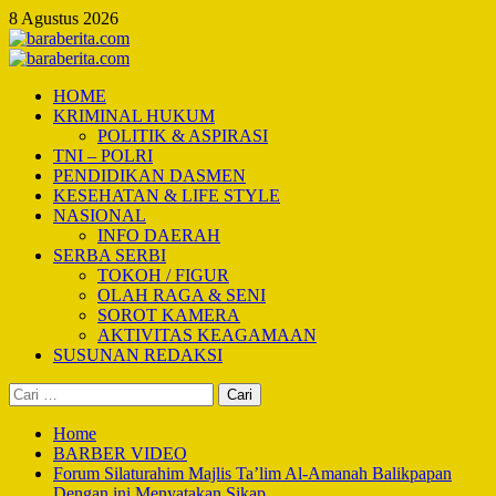
Skip
8 Agustus 2026
to
content
Primary
Menu
HOME
KRIMINAL HUKUM
POLITIK & ASPIRASI
TNI – POLRI
PENDIDIKAN DASMEN
KESEHATAN & LIFE STYLE
NASIONAL
INFO DAERAH
SERBA SERBI
TOKOH / FIGUR
OLAH RAGA & SENI
SOROT KAMERA
AKTIVITAS KEAGAMAAN
SUSUNAN REDAKSI
Cari
untuk:
Home
BARBER VIDEO
Forum Silaturahim Majlis Ta’lim Al-Amanah Balikpapan
Dengan ini Menyatakan Sikap