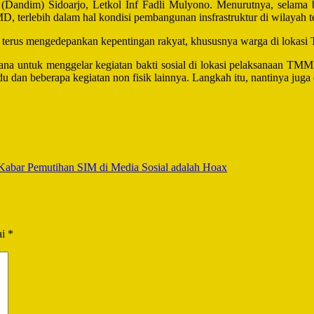
Dandim) Sidoarjo, Letkol Inf Fadli Mulyono. Menurutnya, selama b
terlebih dalam hal kondisi pembangunan insfrastruktur di wilayah te
an terus mengedepankan kepentingan rakyat, khususnya warga di lokas
 untuk menggelar kegiatan bakti sosial di lokasi pelaksanaan TMMD. “
dan beberapa kegiatan non fisik lainnya. Langkah itu, nantinya juga d
Kabar Pemutihan SIM di Media Sosial adalah Hoax
ai
*