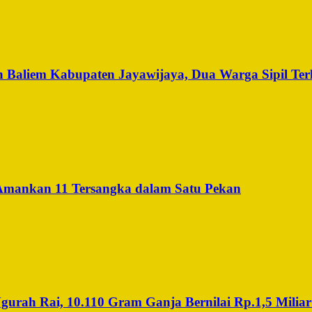
 Baliem Kabupaten Jayawijaya, Dua Warga Sipil Ter
 Amankan 11 Tersangka dalam Satu Pekan
rah Rai, 10.110 Gram Ganja Bernilai Rp.1,5 Miliar 