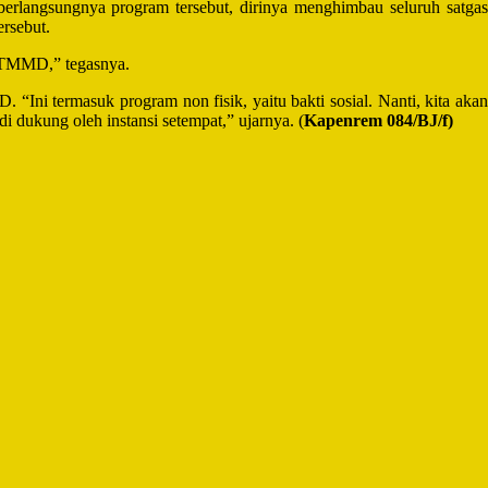
erlangsungnya program tersebut, dirinya menghimbau seluruh satgas
rsebut.
i TMMD,” tegasnya.
Ini termasuk program non fisik, yaitu bakti sosial. Nanti, kita akan
i dukung oleh instansi setempat,” ujarnya. (
Kapenrem 084/BJ/f
)