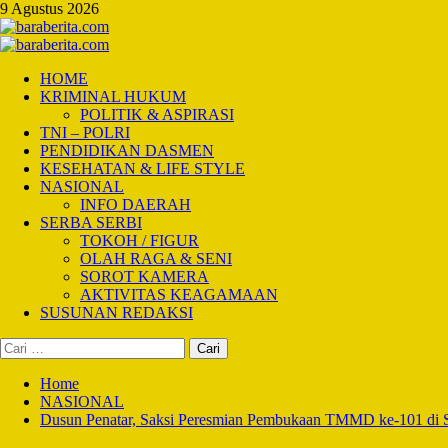
Skip
9 Agustus 2026
to
content
Primary
Menu
HOME
KRIMINAL HUKUM
POLITIK & ASPIRASI
TNI – POLRI
PENDIDIKAN DASMEN
KESEHATAN & LIFE STYLE
NASIONAL
INFO DAERAH
SERBA SERBI
TOKOH / FIGUR
OLAH RAGA & SENI
SOROT KAMERA
AKTIVITAS KEAGAMAAN
SUSUNAN REDAKSI
Cari
untuk:
Home
NASIONAL
Dusun Penatar, Saksi Peresmian Pembukaan TMMD ke-101 di S