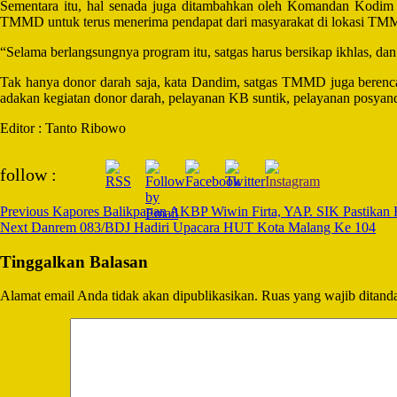
Sementara itu, hal senada juga ditambahkan oleh Komandan Kodim (
TMMD untuk terus menerima pendapat dari masyarakat di lokasi TMMD, 
“
Selama berlangsungnya program itu, satgas harus bersikap ikhlas, d
Tak hanya donor darah saja, kata Dandim, satgas TMMD juga berencana
adakan kegiatan donor darah, pelayanan KB suntik, pelayanan posyandu 
Editor : Tanto Ribowo
Post
follow :
Navigation
Previous
Kapores Balikpapan AKBP Wiwin Firta, YAP. SIK Pastikan 
Next
Danrem 083/BDJ Hadiri Upacara HUT Kota Malang Ke 104
Tinggalkan Balasan
Alamat email Anda tidak akan dipublikasikan.
Ruas yang wajib ditand