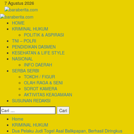
Skip
7 Agustus 2026
to
content
Primary
Menu
HOME
KRIMINAL HUKUM
POLITIK & ASPIRASI
TNI – POLRI
PENDIDIKAN DASMEN
KESEHATAN & LIFE STYLE
NASIONAL
INFO DAERAH
SERBA SERBI
TOKOH / FIGUR
OLAH RAGA & SENI
SOROT KAMERA
AKTIVITAS KEAGAMAAN
SUSUNAN REDAKSI
Cari
untuk:
Home
KRIMINAL HUKUM
Dua Pelaku Judi Togel Asal Balikpapan, Berhasil Diringkus