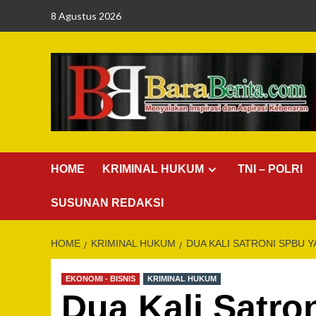
Skip
8 Agustus 2026
to
content
HOME
KRIMINAL HUKUM
TNI – POLRI
SUSUNAN REDAKSI
HOME
KRIMINAL HUKUM
DUA KALI SATRONI SPBU 
EKONOMI - BISNIS
KRIMINAL HUKUM
Dua Kali Satr