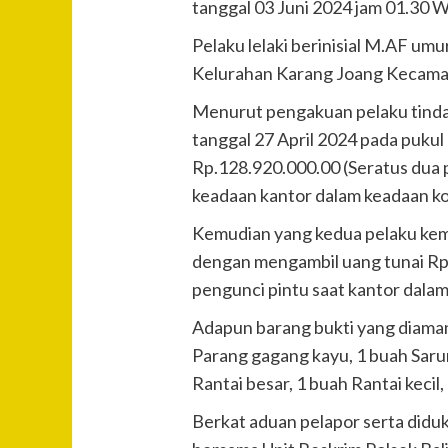
tanggal 03 Juni 2024 jam 01.30 WI
Pelaku lelaki berinisial M.AF um
Kelurahan Karang Joang Kecamat
Menurut pengakuan pelaku tindak
tanggal 27 April 2024 pada puku
Rp.128.920.000.00 (Seratus dua pu
keadaan kantor dalam keadaan ko
Kemudian yang kedua pelaku kemba
dengan mengambil uang tunai Rp.
pengunci pintu saat kantor dala
Adapun barang bukti yang diamank
Parang gagang kayu, 1 buah Sarun
Rantai besar, 1 buah Rantai keci
Berkat aduan pelapor serta diduk