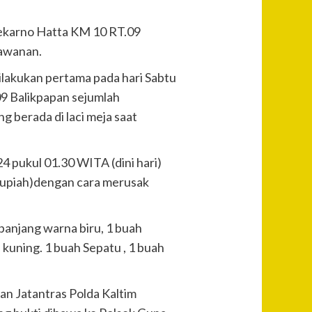
Soekarno Hatta KM 10 RT.09
lawanan.
ilakukan pertama pada hari Sabtu
09 Balikpapan sejumlah
g berada di laci meja saat
4 pukul 01.30 WITA (dini hari)
 rupiah)dengan cara merusak
panjang warna biru, 1 buah
 kuning. 1 buah Sepatu , 1 buah
ian Jatantras Polda Kaltim