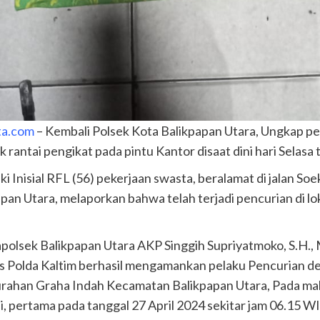
ta.com
– Kembali Polsek Kota Balikpapan Utara, Ungkap p
antai pengikat pada pintu Kantor disaat dini hari Selasa 
ki Inisial RFL (56) pekerjaan swasta, beralamat di jalan S
an Utara, melaporkan bahwa telah terjadi pencurian di lo
polsek Balikpapan Utara AKP Singgih Supriyatmoko, S.H.,
as Polda Kaltim berhasil mengamankan pelaku Pencurian d
rahan Graha Indah Kecamatan Balikpapan Utara, Pada mala
li, pertama pada tanggal 27 April 2024 sekitar jam 06.15 W