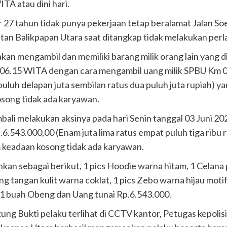
TA atau dini hari.
ur 27 tahun tidak punya pekerjaan tetap beralamat Jalan 
an Balikpapan Utara saat ditangkap tidak melakukan per
an mengambil dan memiliki barang milik orang lain yang d
l 06.15 WITA dengan cara mengambil uang milik SPBU Km 
luh delapan juta sembilan ratus dua puluh juta rupiah) yan
song tidak ada karyawan.
li melakukan aksinya pada hari Senin tanggal 03 Juni 202
6.543.000,00 (Enam juta lima ratus empat puluh tiga ribu
m keadaan kosong tidak ada karyawan.
an sebagai berikut, 1 pics Hoodie warna hitam, 1 Celana 
g tangan kulit warna coklat, 1 pics Zebo warna hijau motif
l, 1 buah Obeng dan Uang tunai Rp.6.543.000.
ung Bukti pelaku terlihat di CCTV kantor, Petugas kepolis