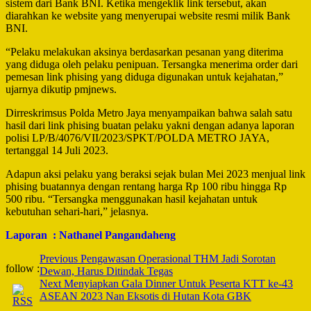
sistem dari Bank BNI. Ketika mengeklik link tersebut, akan
diarahkan ke website yang menyerupai website resmi milik Bank
BNI.
“Pelaku melakukan aksinya berdasarkan pesanan yang diterima
yang diduga oleh pelaku penipuan. Tersangka menerima order dari
pemesan link phising yang diduga digunakan untuk kejahatan,”
ujarnya dikutip pmjnews.
Dirreskrimsus Polda Metro Jaya menyampaikan bahwa salah satu
hasil dari link phising buatan pelaku yakni dengan adanya laporan
polisi LP/B/4076/VII/2023/SPKT/POLDA METRO JAYA,
tertanggal 14 Juli 2023.
Adapun aksi pelaku yang beraksi sejak bulan Mei 2023 menjual link
phising buatannya dengan rentang harga Rp 100 ribu hingga Rp
500 ribu. “Tersangka menggunakan hasil kejahatan untuk
kebutuhan sehari-hari,” jelasnya.
Laporan : Nathanel Pangandaheng
Post
Previous
Pengawasan Operasional THM Jadi Sorotan
follow :
Dewan, Harus Ditindak Tegas
Navigation
Next
Menyiapkan Gala Dinner Untuk Peserta KTT ke-43
ASEAN 2023 Nan Eksotis di Hutan Kota GBK