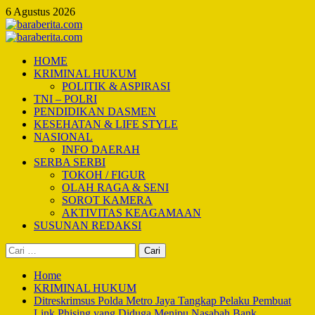
Skip
6 Agustus 2026
to
content
Primary
Menu
HOME
KRIMINAL HUKUM
POLITIK & ASPIRASI
TNI – POLRI
PENDIDIKAN DASMEN
KESEHATAN & LIFE STYLE
NASIONAL
INFO DAERAH
SERBA SERBI
TOKOH / FIGUR
OLAH RAGA & SENI
SOROT KAMERA
AKTIVITAS KEAGAMAAN
SUSUNAN REDAKSI
Cari
untuk:
Home
KRIMINAL HUKUM
Ditreskrimsus Polda Metro Jaya Tangkap Pelaku Pembuat
Link Phising yang Diduga Menipu Nasabah Bank