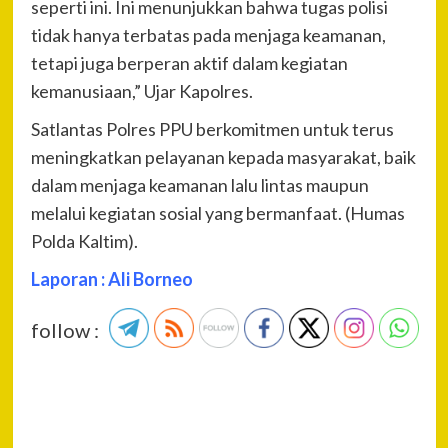
seperti ini. Ini menunjukkan bahwa tugas polisi
tidak hanya terbatas pada menjaga keamanan,
tetapi juga berperan aktif dalam kegiatan
kemanusiaan,” Ujar Kapolres.
Satlantas Polres PPU berkomitmen untuk terus
meningkatkan pelayanan kepada masyarakat, baik
dalam menjaga keamanan lalu lintas maupun
melalui kegiatan sosial yang bermanfaat. (Humas
Polda Kaltim).
Laporan : Ali Borneo
follow :
P
Pre
An
Na
Seb
Vid