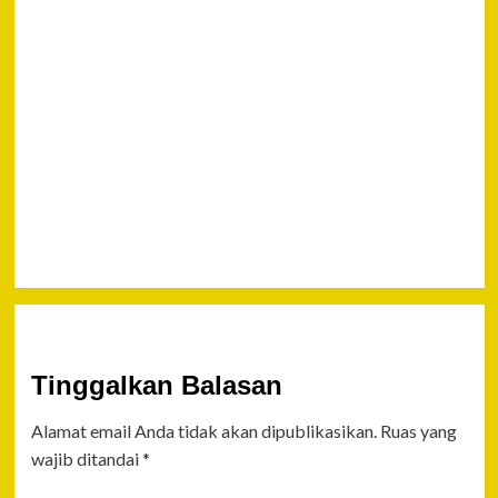
& Dr. Juriko
Abdussamad,
Gelar
Sosialisasi
Bahaya
Bullying di
Tingkat
Sekolah
Dasar
Tinggalkan Balasan
Alamat email Anda tidak akan dipublikasikan.
Ruas yang
wajib ditandai
*