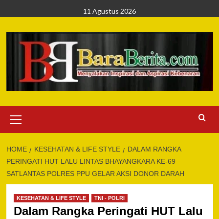
Skip
11 Agustus 2026
to
content
Primary
Menu
HOME
KESEHATAN & LIFE STYLE
DALAM RANGKA
PERINGATI HUT LALU LINTAS BHAYANGKARA KE-69
SATLANTAS POLRES PPU GELAR AKSI DONOR DARAH
KESEHATAN & LIFE STYLE
TNI - POLRI
Dalam Rangka Peringati HUT Lalu