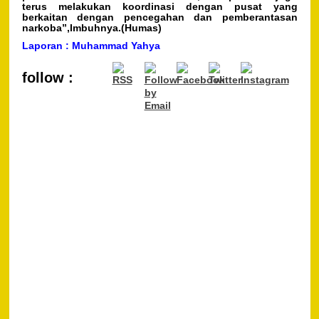
terus melakukan koordinasi dengan pusat yang
berkaitan dengan pencegahan dan pemberantasan
narkoba”,Imbuhnya.(Humas)
Laporan : Muhammad Yahya
follow :
P
Pre
PE
Na
BA
PE
PA
KE
SA
SE
SA
PL
di
KA
NU
Next
Safari
Sholat
Jumat,
Kapolda
Kaltim