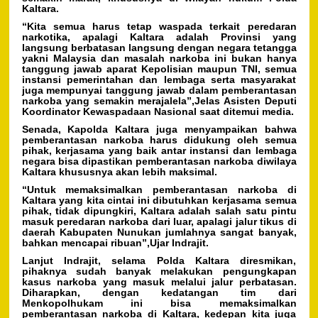
Kaltara.
“Kita semua harus tetap waspada terkait peredaran
narkotika, apalagi Kaltara adalah Provinsi yang
langsung berbatasan langsung dengan negara tetangga
yakni Malaysia dan masalah narkoba ini bukan hanya
tanggung jawab aparat Kepolisian maupun TNI, semua
instansi pemerintahan dan lembaga serta masyarakat
juga mempunyai tanggung jawab dalam pemberantasan
narkoba yang semakin merajalela”,Jelas Asisten Deputi
Koordinator Kewaspadaan Nasional saat ditemui media.
Senada, Kapolda Kaltara juga menyampaikan bahwa
pemberantasan narkoba harus didukung oleh semua
pihak, kerjasama yang baik antar instansi dan lembaga
negara bisa dipastikan pemberantasan narkoba diwilaya
Kaltara khususnya akan lebih maksimal.
“Untuk memaksimalkan pemberantasan narkoba di
Kaltara yang kita cintai ini dibutuhkan kerjasama semua
pihak, tidak dipungkiri, Kaltara adalah salah satu pintu
masuk peredaran narkoba dari luar, apalagi jalur tikus di
daerah Kabupaten Nunukan jumlahnya sangat banyak,
bahkan mencapai ribuan”,Ujar Indrajit.
Lanjut Indrajit, selama Polda Kaltara diresmikan,
pihaknya sudah banyak melakukan pengungkapan
kasus narkoba yang masuk melalui jalur perbatasan.
Diharapkan, dengan kedatangan tim dari
Menkopolhukam ini bisa memaksimalkan
pemberantasan narkoba di Kaltara, kedepan kita juga