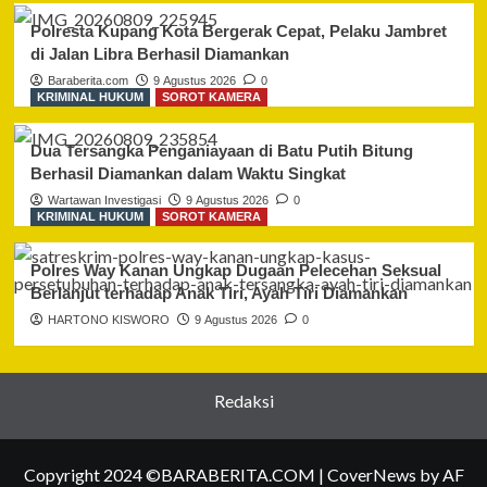
Polresta Kupang Kota Bergerak Cepat, Pelaku Jambret
di Jalan Libra Berhasil Diamankan
Baraberita.com
9 Agustus 2026
0
KRIMINAL HUKUM
SOROT KAMERA
Dua Tersangka Penganiayaan di Batu Putih Bitung
Berhasil Diamankan dalam Waktu Singkat
Wartawan Investigasi
9 Agustus 2026
0
KRIMINAL HUKUM
SOROT KAMERA
Polres Way Kanan Ungkap Dugaan Pelecehan Seksual
Berlanjut terhadap Anak Tiri, Ayah Tiri Diamankan
HARTONO KISWORO
9 Agustus 2026
0
Redaksi
Copyright 2024 ©BARABERITA.COM
|
CoverNews
by AF