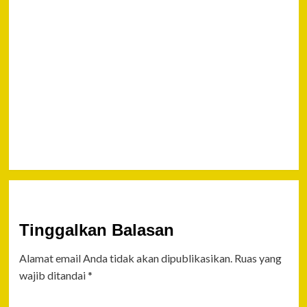
Irjen Pol.
Drs. Priyo
Widyanto,
M.M. Ajak
Warga
Tidak
Golput
dan
Hormati
Hasil
Pemilu
2019
Tinggalkan Balasan
Alamat email Anda tidak akan dipublikasikan.
Ruas yang
wajib ditandai
*