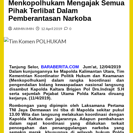
Menkopolhukam Mengajak Semua
Pihak Terlibat Dalam
Pemberantasan Narkoba
ARIMIN IMIN
12 April 2019
0
Tanjung Selor,
BARABERITA.COM
Jum’at, 12/04/2019
Dalam kunjungannya ke Mapolda Kalimantan Utara, Tim
Kementrian Koordinator Politik Hukum dan Keamanan
(Menkopolhukam) dalam rangka koordinasi dan
pengendalian bidang kewaspadaan nasional langsung
disambut Kapolda Kaltara Brigjen Pol Drs.Indrajit S.H
serta sejumlah Pejabat Utama Polda Kaltara diruang
kerjanya. (11/4/2019).
Rombongan yang dipimpin oleh Laksamana Pertama
TNI Jaya Dermawan ini tiba di Mapolda sekitar pukul
13.00 Wita dan langsung melakukan koordinasi dengan
Kapolda Kaltara dan jajarannya. Adapun pembahasan
dalam rapat koordinasi yang dilakukan terkait
pencegahan dan penanggulangan narkoba yang
semakin marak, khususnya di wilayah hukum Polda