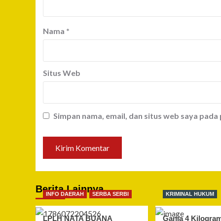
Nama
*
Situs Web
Simpan nama, email, dan situs web saya pada
Berita Lainnya
INFO DAERAH
SERBA SERBI
KRIMINAL HUKUM
LPLH NATA BUANA
Ganja 4 Kilogra