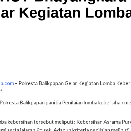
lar Kegiatan Lomb
ta.com
– Polresta Balikpapan Gelar Kegiatan Lomba Kebe
”.
Polresta Balikpapan panitia Penilaian lomba kebersihan m
ba kebersihan tersebut meliputi : Kebersihan Asrama Pu
si serta jajaran Polsek. Adapun kriteria penilaian meliputi 