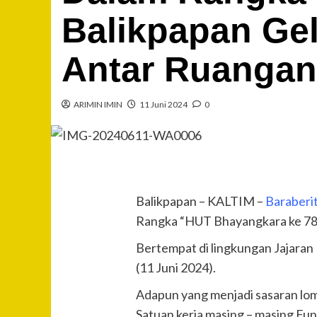
Balikpapan Ge
Antar Ruangan
ARIMIN IMIN
11 Juni 2024
0
Balikpapan – KALTIM –
Baraberi
Rangka “HUT Bhayangkara ke 78
Bertempat di lingkungan Jajaran 
(11 Juni 2024).
Adapun yang menjadi sasaran lom
Satuan kerja masing – masing Fung