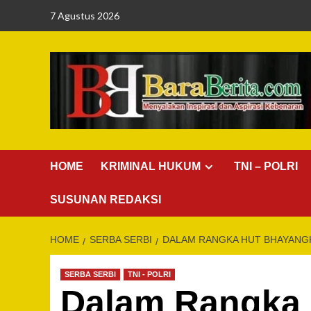
Skip
7 Agustus 2026
to
content
HOME
KRIMINAL HUKUM
TNI – POLRI
SUSUNAN REDAKSI
HOME
SERBA SERBI
DALAM RANGKA HUT BHAYANGK
SERBA SERBI
TNI - POLRI
Dalam Rangka 