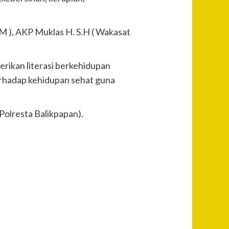
DM ), AKP Muklas H. S.H ( Wakasat
rikan literasi berkehidupan
terhadap kehidupan sehat guna
Polresta Balikpapan).
Post
Previous
Kasat
Navigation
Narkoba,
Kompol
Sujarwo,