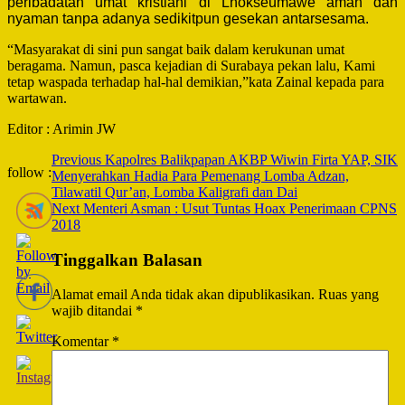
peribadatan umat kristiani di Lhokseumawe aman dan
nyaman tanpa adanya sedikitpun gesekan antarsesama.
“Masyarakat di sini pun sangat baik dalam kerukunan umat
beragama. Namun, pasca kejadian di Surabaya pekan lalu, Kami
tetap waspada terhadap hal-hal demikian,”kata Zainal kepada para
wartawan.
Editor : Arimin JW
Post
Previous
Kapolres Balikpapan AKBP Wiwin Firta YAP, SIK
follow :
Menyerahkan Hadia Para Pemenang Lomba Adzan,
Navigation
Tilawatil Qur’an, Lomba Kaligrafi dan Dai
Next
Menteri Asman : Usut Tuntas Hoax Penerimaan CPNS
2018
Tinggalkan Balasan
Alamat email Anda tidak akan dipublikasikan.
Ruas yang
wajib ditandai
*
Komentar
*