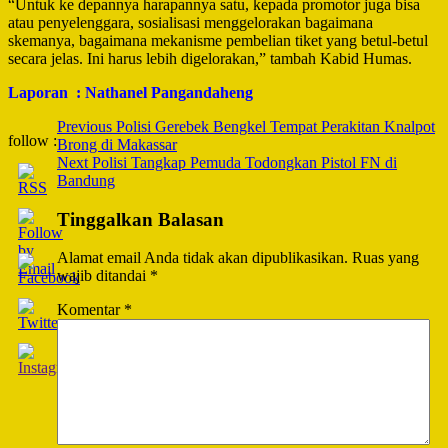
“Untuk ke depannya harapannya satu, kepada promotor juga bisa
atau penyelenggara, sosialisasi menggelorakan bagaimana
skemanya, bagaimana mekanisme pembelian tiket yang betul-betul
secara jelas. Ini harus lebih digelorakan,” tambah Kabid Humas.
Laporan : Nathanel Pangandaheng
Post
Previous
Polisi Gerebek Bengkel Tempat Perakitan Knalpot
follow :
Brong di Makassar
Navigation
Next
Polisi Tangkap Pemuda Todongkan Pistol FN di
Bandung
Tinggalkan Balasan
Alamat email Anda tidak akan dipublikasikan.
Ruas yang
wajib ditandai
*
Komentar
*