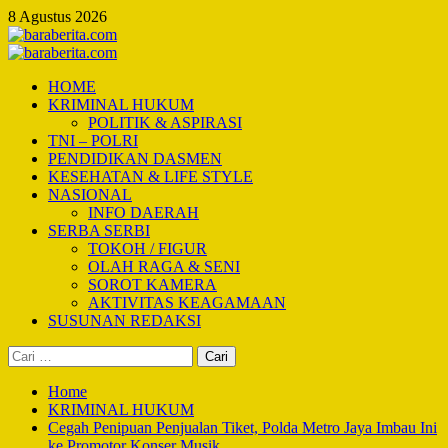
Skip
8 Agustus 2026
to
content
Primary
Menu
HOME
KRIMINAL HUKUM
POLITIK & ASPIRASI
TNI – POLRI
PENDIDIKAN DASMEN
KESEHATAN & LIFE STYLE
NASIONAL
INFO DAERAH
SERBA SERBI
TOKOH / FIGUR
OLAH RAGA & SENI
SOROT KAMERA
AKTIVITAS KEAGAMAAN
SUSUNAN REDAKSI
Cari
untuk:
Home
KRIMINAL HUKUM
Cegah Penipuan Penjualan Tiket, Polda Metro Jaya Imbau Ini
ke Promotor Konser Musik