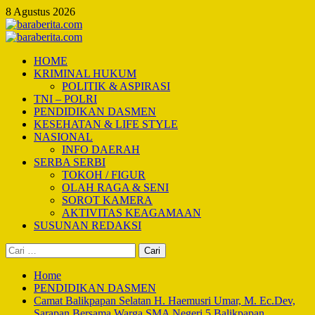
Skip
8 Agustus 2026
to
content
Primary
Menu
HOME
KRIMINAL HUKUM
POLITIK & ASPIRASI
TNI – POLRI
PENDIDIKAN DASMEN
KESEHATAN & LIFE STYLE
NASIONAL
INFO DAERAH
SERBA SERBI
TOKOH / FIGUR
OLAH RAGA & SENI
SOROT KAMERA
AKTIVITAS KEAGAMAAN
SUSUNAN REDAKSI
Cari
untuk:
Home
PENDIDIKAN DASMEN
Camat Balikpapan Selatan H. Haemusri Umar, M. Ec.Dev,
Sarapan Bersama Warga SMA Negeri 5 Balikpapan