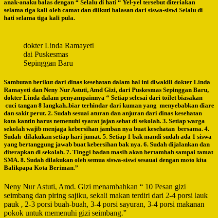
anak-anaku balas dengan “ Selalu di hati “ Yel-yel tersebut diteriakan
selama tiga kali oleh camat dan diikuti balasan dari siswa-siswi Selalu di
hati selama tiga kali pula.
dokter Linda Ramayeti
dai Puskesmas
Sepinggan Baru
Sambutan berikut dari dinas kesehatan dalam hal ini diwakili dokter Linda
Ramayeti dan Neny Nur Astuti, Amd Gizi, dari Puskesmas Sepinggan Baru,
dokter Linda dalam penyampainnya “ Setiap selesai dari toilet biasakan
cuci tangan 8 langkah..biar terhindar dari kuman yang menyebabkan diare
dan sakit perut. 2. Sudah sesuai aturan dan anjuran dari dinas kesehatan
kota kantin harus nemenuhi syarat jajan sehat di sekolah. 3. Setiap warga
sekolah wajib menjaga kebersihan jamban nya buat kesehatan bersama. 4.
Sudah dilakukan setiap hari jumat. 5. Setiap 1 bak mandi sudah ada 1 siswa
yang bertanggung jawab buat kebersihan bak nya. 6. Sudah dijalankan dan
diterapkan di sekolah. 7. Tinggi badan masih akan bertambah sampai tamat
SMA. 8. Sudah dilakukan oleh semua siswa-siswi sesauai dengan moto kita
Balikpapa Kota Beriman.”
Neny Nur Astuti, Amd. Gizi menambahkan “ 10 Pesan gizi
seimbang dan piring sajiku, sekali makan terdiri dari 2-4 porsi lauk
pauk , 2-3 porsi buah-buah, 3-4 porsi sayuran, 3-4 porsi makanan
pokok untuk memenuhi gizi seimbang.”