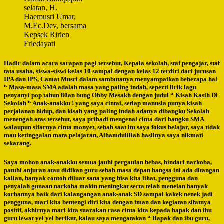
selatan, H.
Haemusri Umar,
M.Ec.Dev, bersama
Kepsek Ririen
Friedayati
Hadir dalam acara sarapan pagi tersebut, Kepala sekolah, staf pengajar, staf
tata usaha, siswa-siswi kelas 10 sampai dengan kelas 12 terdiri dari jurusan
IPA dan IPS, Camat Musri dalam sambutanya menyampaikan beberapa hal
“ Masa-masa SMA adalah masa yang paling indah, seperti lirik lagu
penyanyi pop tahun 80an bung Obby Mesakh dengan judul “ Kisah Kasih Di
Sekolah “ Anak-anakku ! yang saya cintai, setiap manusia punya kisah
perjalanan hidup, dan kisah yang paling indah adanya dibangku Sekolah
menengah atas tersebut, saya pribadi mengenal cinta dari bangku SMA
walaupun sifarnya cinta monyet, sebab saat itu saya fokus belajar, saya tidak
mau ketinggalan mata pelajaran, Alhamdulillah hasilnya saya nikmati
sekarang.
Saya mohon anak-anakku semua jauhi pergaulan bebas, hindari narkoba,
patuhi anjuran atau didikan guru sebab masa depan bangsa ini ada ditangan
kalian, banyak contoh diluar sana yang bisa kita lihat, pengguna dan
penyalah gunaan narkoba makin meningkat serta telah menelan banyak
korbannya baik dari kalangangan anak-anak SD sampai kakek nenek jadi
pengguna, mari kita bentengi diri kita dengan iman dan kegiatan sifatnya
positif, akhirnya mari kita suarakan rasa cinta kita kepada bapak dan ibu
guru lewat yel yel berikut, kalau saya mengatakan “ Bapak dan ibu guru,