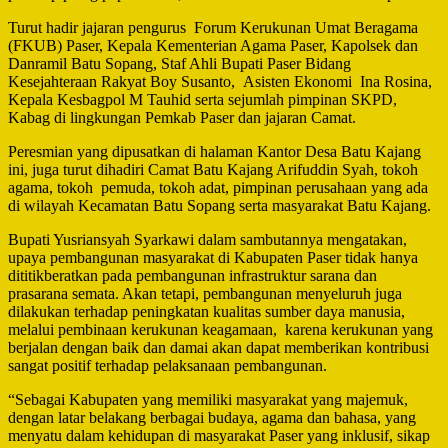
Turut hadir jajaran pengurus Forum Kerukunan Umat Beragama
(FKUB) Paser, Kepala Kementerian Agama Paser, Kapolsek dan
Danramil Batu Sopang, Staf Ahli Bupati Paser Bidang
Kesejahteraan Rakyat Boy Susanto, Asisten Ekonomi Ina Rosina,
Kepala Kesbagpol M Tauhid serta sejumlah pimpinan SKPD,
Kabag di lingkungan Pemkab Paser dan jajaran Camat.
Peresmian yang dipusatkan di halaman Kantor Desa Batu Kajang
ini, juga turut dihadiri Camat Batu Kajang Arifuddin Syah, tokoh
agama, tokoh pemuda, tokoh adat, pimpinan perusahaan yang ada
di wilayah Kecamatan Batu Sopang serta masyarakat Batu Kajang.
Bupati Yusriansyah Syarkawi dalam sambutannya mengatakan,
upaya pembangunan masyarakat di Kabupaten Paser tidak hanya
dititikberatkan pada pembangunan infrastruktur sarana dan
prasarana semata. Akan tetapi, pembangunan menyeluruh juga
dilakukan terhadap peningkatan kualitas sumber daya manusia,
melalui pembinaan kerukunan keagamaan, karena kerukunan yang
berjalan dengan baik dan damai akan dapat memberikan kontribusi
sangat positif terhadap pelaksanaan pembangunan.
“Sebagai Kabupaten yang memiliki masyarakat yang majemuk,
dengan latar belakang berbagai budaya, agama dan bahasa, yang
menyatu dalam kehidupan di masyarakat Paser yang inklusif, sikap