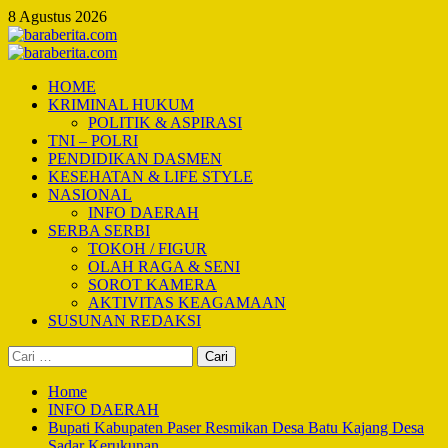
Skip
8 Agustus 2026
to
content
Primary
Menu
HOME
KRIMINAL HUKUM
POLITIK & ASPIRASI
TNI – POLRI
PENDIDIKAN DASMEN
KESEHATAN & LIFE STYLE
NASIONAL
INFO DAERAH
SERBA SERBI
TOKOH / FIGUR
OLAH RAGA & SENI
SOROT KAMERA
AKTIVITAS KEAGAMAAN
SUSUNAN REDAKSI
Cari
untuk:
Home
INFO DAERAH
Bupati Kabupaten Paser Resmikan Desa Batu Kajang Desa
Sadar Kerukunan