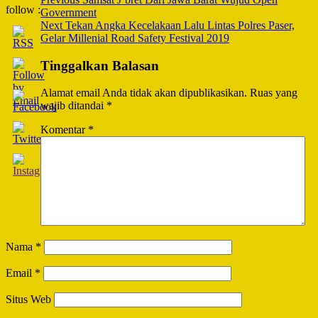
Post
follow :
Government
Navigation
Next
Tekan Angka Kecelakaan Lalu Lintas Polres Paser,
Gelar Millenial Road Safety Festival 2019
Tinggalkan Balasan
Alamat email Anda tidak akan dipublikasikan.
Ruas yang
wajib ditandai
*
Komentar
*
Nama
*
Email
*
Situs Web