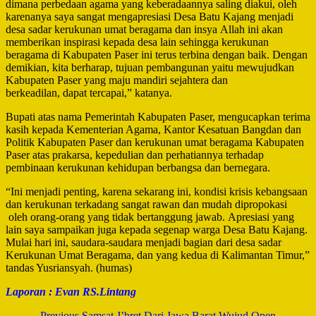
dimana perbedaan agama yang keberadaannya saling diakui, oleh
karenanya saya sangat mengapresiasi Desa Batu Kajang menjadi
desa sadar kerukunan umat beragama dan insya Allah ini akan
memberikan inspirasi kepada desa lain sehingga kerukunan
beragama di Kabupaten Paser ini terus terbina dengan baik. Dengan
demikian, kita berharap, tujuan pembangunan yaitu mewujudkan
Kabupaten Paser yang maju mandiri sejahtera dan
berkeadilan, dapat tercapai,” katanya.
Bupati atas nama Pemerintah Kabupaten Paser, mengucapkan terima
kasih kepada Kementerian Agama, Kantor Kesatuan Bangdan dan
Politik Kabupaten Paser dan kerukunan umat beragama Kabupaten
Paser atas prakarsa, kepedulian dan perhatiannya terhadap
pembinaan kerukunan kehidupan berbangsa dan bernegara.
“Ini menjadi penting, karena sekarang ini, kondisi krisis kebangsaan
dan kerukunan terkadang sangat rawan dan mudah dipropokasi
oleh orang-orang yang tidak bertanggung jawab. Apresiasi yang
lain saya sampaikan juga kepada segenap warga Desa Batu Kajang.
Mulai hari ini, saudara-saudara menjadi bagian dari desa sadar
Kerukunan Umat Beragama, dan yang kedua di Kalimantan Timur,”
tandas Yusriansyah. (humas)
Laporan : Evan RS.Lintang
Previous
Samsat J’bret Dari Jawa Barat Wujud Open