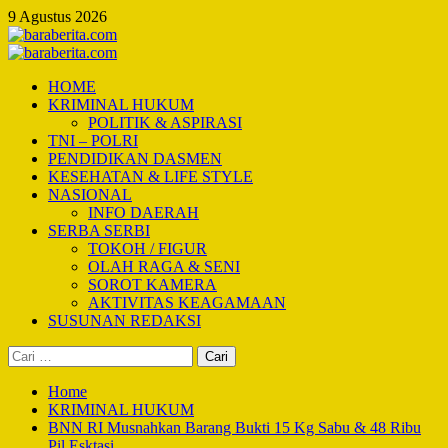
Skip
9 Agustus 2026
to
content
Primary
Menu
HOME
KRIMINAL HUKUM
POLITIK & ASPIRASI
TNI – POLRI
PENDIDIKAN DASMEN
KESEHATAN & LIFE STYLE
NASIONAL
INFO DAERAH
SERBA SERBI
TOKOH / FIGUR
OLAH RAGA & SENI
SOROT KAMERA
AKTIVITAS KEAGAMAAN
SUSUNAN REDAKSI
Cari
untuk:
Home
KRIMINAL HUKUM
BNN RI Musnahkan Barang Bukti 15 Kg Sabu & 48 Ribu
Pil Esktasi