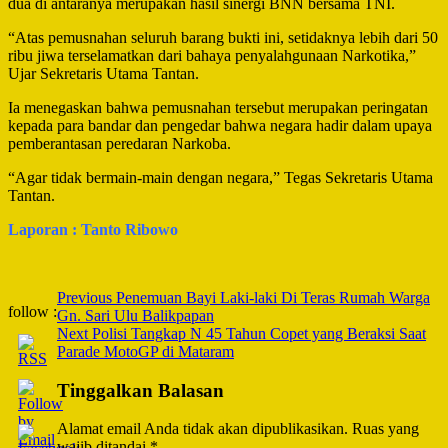
dua di antaranya merupakan hasil sinergi BNN bersama TNI.
“Atas pemusnahan seluruh barang bukti ini, setidaknya lebih dari 50
ribu jiwa terselamatkan dari bahaya penyalahgunaan Narkotika,”
Ujar Sekretaris Utama Tantan.
Ia menegaskan bahwa pemusnahan tersebut merupakan peringatan
kepada para bandar dan pengedar bahwa negara hadir dalam upaya
pemberantasan peredaran Narkoba.
“Agar tidak bermain-main dengan negara,” Tegas Sekretaris Utama
Tantan.
Laporan : Tanto Ribowo
Post
Previous
Penemuan Bayi Laki-laki Di Teras Rumah Warga
follow :
Gn. Sari Ulu Balikpapan
Navigation
Next
Polisi Tangkap N 45 Tahun Copet yang Beraksi Saat
Parade MotoGP di Mataram
Tinggalkan Balasan
Alamat email Anda tidak akan dipublikasikan.
Ruas yang
wajib ditandai
*