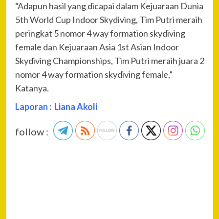
“Adapun hasil yang dicapai dalam Kejuaraan Dunia
5th World Cup Indoor Skydiving, Tim Putri meraih
peringkat 5 nomor 4 way formation skydiving
female dan Kejuaraan Asia 1st Asian Indoor
Skydiving Championships, Tim Putri meraih juara 2
nomor 4 way formation skydiving female,”
Katanya.
Laporan : Liana Akoli
follow :
P
Pre
DIL
Na
KAP
POL
DA
BH
IKU