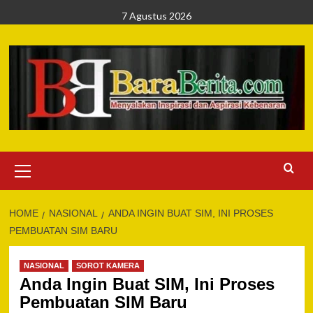
Skip
7 Agustus 2026
to
content
Primary
Menu
HOME
NASIONAL
ANDA INGIN BUAT SIM, INI PROSES
PEMBUATAN SIM BARU
NASIONAL
SOROT KAMERA
Anda Ingin Buat SIM, Ini Proses
Pembuatan SIM Baru