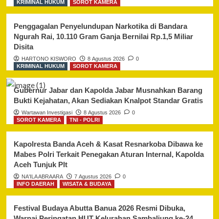
KRIMINAL HUKUM
SOROT KAMERA
Penggagalan Penyelundupan Narkotika di Bandara
Ngurah Rai, 10.110 Gram Ganja Bernilai Rp.1,5 Miliar
Disita
HARTONO KISWORO
8 Agustus 2026
0
KRIMINAL HUKUM
SOROT KAMERA
Gubernur Jabar dan Kapolda Jabar Musnahkan Barang
Bukti Kejahatan, Akan Sediakan Knalpot Standar Gratis
Wartawan Investigasi
8 Agustus 2026
0
SOROT KAMERA
TNI - POLRI
Kapolresta Banda Aceh & Kasat Resnarkoba Dibawa ke
Mabes Polri Terkait Penegakan Aturan Internal, Kapolda
Aceh Tunjuk Plt
NA'ILA ABRAARA
7 Agustus 2026
0
INFO DAERAH
WISATA & BUDAYA
Festival Budaya Abutta Banua 2026 Resmi Dibuka,
Warnai Peringatan HUT Kelurahan Sambaliung ke-24