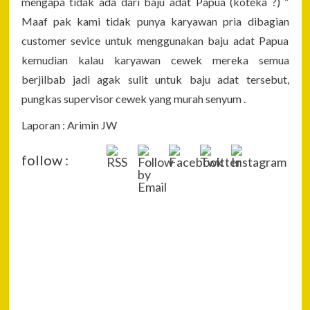
mengapa tidak ada dari baju adat Papua (koteka ?) “
Maaf pak kami tidak punya karyawan pria dibagian
customer sevice untuk menggunakan baju adat Papua
kemudian kalau karyawan cewek mereka semua
berjilbab jadi agak sulit untuk baju adat tersebut,
pungkas supervisor cewek yang murah senyum .
Laporan : Arimin JW
follow :
P
Pre
Tur
Na
Har
Saw
Ber
Bur
Per
Di 