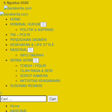
Skip
6 Agustus 2026
to
content
Primary
Menu
HOME
KRIMINAL HUKUM
POLITIK & ASPIRASI
TNI – POLRI
PENDIDIKAN DASMEN
KESEHATAN & LIFE STYLE
NASIONAL
INFO DAERAH
SERBA SERBI
TOKOH / FIGUR
OLAH RAGA & SENI
SOROT KAMERA
AKTIVITAS KEAGAMAAN
SUSUNAN REDAKSI
Cari
untuk:
Home
NASIONAL