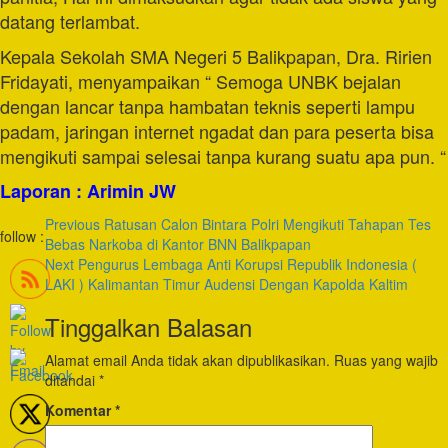
datang terlambat.
Kepala Sekolah SMA Negeri 5 Balikpapan, Dra. Ririen
Fridayati, menyampaikan “ Semoga UNBK bejalan
dengan lancar tanpa hambatan teknis seperti lampu
padam, jaringan internet ngadat dan para peserta bisa
mengikuti sampai selesai tanpa kurang suatu apa pun. “
Laporan : Arimin JW
Post
Previous
Ratusan Calon Bintara Polri Mengikuti Tahapan Tes
follow :
Bebas Narkoba di Kantor BNN Balikpapan
Navigation
Next
Pengurus Lembaga Anti Korupsi Republik Indonesia (
LAKI ) Kalimantan Timur Audensi Dengan Kapolda Kaltim
Tinggalkan Balasan
Alamat email Anda tidak akan dipublikasikan.
Ruas yang wajib
ditandai
*
Komentar
*