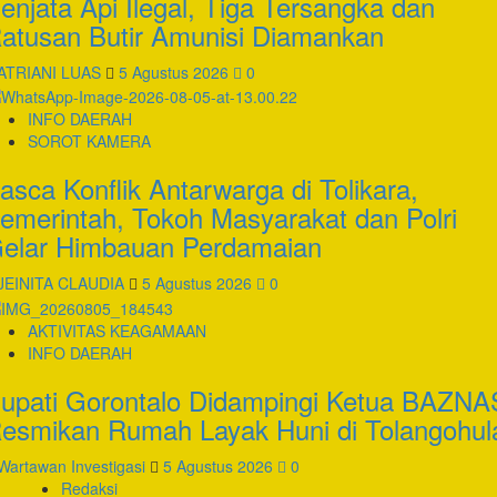
enjata Api Ilegal, Tiga Tersangka dan
atusan Butir Amunisi Diamankan
ATRIANI LUAS
5 Agustus 2026
0
INFO DAERAH
SOROT KAMERA
asca Konflik Antarwarga di Tolikara,
emerintah, Tokoh Masyarakat dan Polri
elar Himbauan Perdamaian
JEINITA CLAUDIA
5 Agustus 2026
0
AKTIVITAS KEAGAMAAN
INFO DAERAH
upati Gorontalo Didampingi Ketua BAZNA
esmikan Rumah Layak Huni di Tolangohul
Wartawan Investigasi
5 Agustus 2026
0
Redaksi