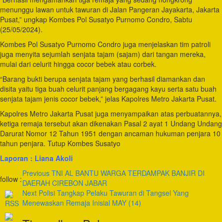
menunggu lawan untuk tawuran di Jalan Pangeran Jayakarta, Jakarta
Pusat,” ungkap Kombes Pol Susatyo Purnomo Condro, Sabtu
(25/05/2024).
Kombes Pol Susatyo Purnomo Condro juga menjelaskan tim patroli
juga menyita sejumlah senjata tajam (sajam) dari tangan mereka,
mulai dari celurit hingga cocor bebek atau corbek.
“Barang bukti berupa senjata tajam yang berhasil diamankan dan
disita yaitu tiga buah celurit panjang bergagang kayu serta satu buah
senjata tajam jenis cocor bebek,” jelas Kapolres Metro Jakarta Pusat.
Kapolres Metro Jakarta Pusat juga menyampaikan atas perbuatannya,
ketiga remaja tersebut akan dikenakan Pasal 2 ayat 1 Undang Undang
Darurat Nomor 12 Tahun 1951 dengan ancaman hukuman penjara 10
tahun penjara. Tutup Kombes Susatyo
Laporan : Liana Akoli
Post
Previous
TNI AL BANTU WARGA TERDAMPAK BANJIR DI
follow :
DAERAH CIREBON JABAR
Navigation
Next
Polisi Tangkap Pelaku Tawuran di Tangsel Yang
Menewaskan Remaja Inisial MAY (14)