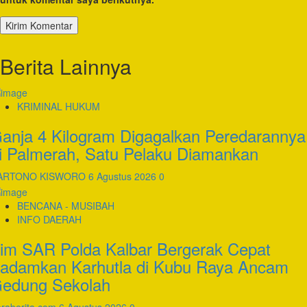
Berita Lainnya
KRIMINAL HUKUM
anja 4 Kilogram Digagalkan Peredarannya
i Palmerah, Satu Pelaku Diamankan
ARTONO KISWORO
6 Agustus 2026
0
BENCANA - MUSIBAH
INFO DAERAH
im SAR Polda Kalbar Bergerak Cepat
adamkan Karhutla di Kubu Raya Ancam
edung Sekolah
raberita.com
6 Agustus 2026
0