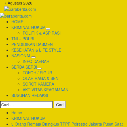
Skip
7 Agustus 2026
to
content
Primary
Menu
HOME
KRIMINAL HUKUM
POLITIK & ASPIRASI
TNI – POLRI
PENDIDIKAN DASMEN
KESEHATAN & LIFE STYLE
NASIONAL
INFO DAERAH
SERBA SERBI
TOKOH / FIGUR
OLAH RAGA & SENI
SOROT KAMERA
AKTIVITAS KEAGAMAAN
SUSUNAN REDAKSI
Cari
untuk:
Home
KRIMINAL HUKUM
3 Orang Remaja Diringkus TPPP Polrestro Jakarta Pusat Saat