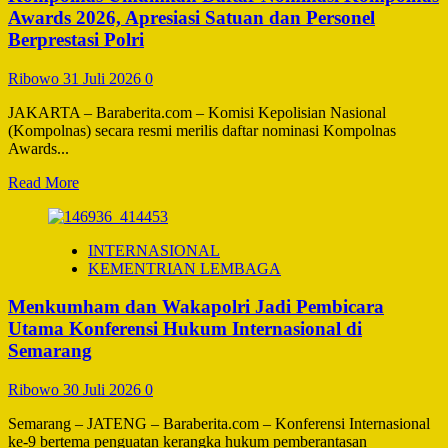
Perusakan
Awards 2026, Apresiasi Satuan dan Personel
Fasilitas
Berprestasi Polri
Jembatan
1
Ribowo
31 Juli 2026
0
Barelang,
2
JAKARTA – Baraberita.com – Komisi Kepolisian Nasional
Pelaku
(Kompolnas) secara resmi merilis daftar nominasi Kompolnas
Diamankan
Awards...
Read
Read More
more
about
Kompolnas
INTERNASIONAL
Umumkan
KEMENTRIAN LEMBAGA
Daftar
Nominasi
Menkumham dan Wakapolri Jadi Pembicara
Kompolnas
Awards
Utama Konferensi Hukum Internasional di
2026,
Semarang
Apresiasi
Satuan
Ribowo
30 Juli 2026
0
dan
Personel
Semarang – JATENG – Baraberita.com – Konferensi Internasional
Berprestasi
ke-9 bertema penguatan kerangka hukum pemberantasan