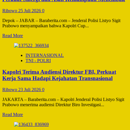
Sabu,
Pedagang
Ribowo
25 Juli 2026
0
Diamankan
Beserta
Depok – JABAR – Baraberita.com – Jenderal Polisi Listyo Sigit
Barang
Prabowo menyampaikan bahwa Kapolri Cup...
Bukti
Read
Read More
more
about
Kapolri
INTERNASIONAL
Cup
TNI - POLRI
Shooting
Championship
Kapolri Terima Audiensi Direktur FBI, Perkuat
2026:
Perkuat
Kerja Sama Hadapi Kejahatan Transnasional
Sinergi
dan
Ribowo
23 Juli 2026
0
Asah
Kemampuan
JAKARTA – Baraberita.com – Kapolri Jenderal Polisi Listyo Sigit
Menembak
Prabowo menerima audiensi Direktur Biro Investigasi...
Read
Read More
more
about
Kapolri