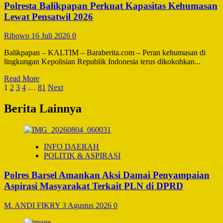
Polresta Balikpapan Perkuat Kapasitas Kehumasan
ke
Polda
Lewat Pensatwil 2026
Kaltim,
Sorot
Ribowo
16 Juli 2026
0
Lambannya
Proses
Balikpapan – KALTIM – Baraberita.com – Peran kehumasan di
Hukum
lingkungan Kepolisian Republik Indonesia terus dikokohkan...
di
Polres
Read
Read More
Berau
Paginasi
more
1
2
3
4
…
81
Next
about
pos
Polresta
Berita Lainnya
Balikpapan
Perkuat
Kapasitas
Kehumasan
INFO DAERAH
Lewat
POLITIK & ASPIRASI
Pensatwil
2026
Polres Barsel Amankan Aksi Damai Penyampaian
Aspirasi Masyarakat Terkait PLN di DPRD
M. ANDI FIKRY
3 Agustus 2026
0