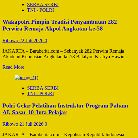
SERBA SERBI
Terima
TNI - POLRI
Audiensi
Direktur
Wakapolri Pimpin Tradisi Penyambutan 282
FBI,
Perkuat
Perwira Remaja Akpol Angkatan ke-58
Kerja
Sama
Ribowo
22 Juli 2026
0
Hadapi
Kejahatan
JAKARTA – Baraberita.com – Sebanyak 282 Perwira Remaja
Transnasional
Akademi Kepolisian Angkatan ke-58 Batalyon Ksatrya Hawin...
Read
Read More
more
about
Wakapolri
SERBA SERBI
Pimpin
TNI - POLRI
Tradisi
Penyambutan
Polri Gelar Pelatihan Instruktur Program Paham
282
Perwira
AI, Sasar 10 Juta Pelajar
Remaja
Akpol
Ribowo
21 Juli 2026
0
Angkatan
ke-
JAKARTA – Baraberita.com – Kepolisian Republik Indonesia