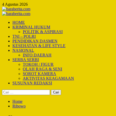
Skip
4 Agustus 2026
to
content
Primary
Menu
HOME
KRIMINAL HUKUM
POLITIK & ASPIRASI
TNI – POLRI
PENDIDIKAN DASMEN
KESEHATAN & LIFE STYLE
NASIONAL
INFO DAERAH
SERBA SERBI
TOKOH / FIGUR
OLAH RAGA & SENI
SOROT KAMERA
AKTIVITAS KEAGAMAAN
SUSUNAN REDAKSI
Cari
untuk:
Home
Ribowo