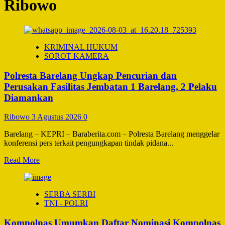
Ribowo
KRIMINAL HUKUM
SOROT KAMERA
Polresta Barelang Ungkap Pencurian dan
Perusakan Fasilitas Jembatan 1 Barelang, 2 Pelaku
Diamankan
Ribowo
3 Agustus 2026
0
Barelang – KEPRI – Baraberita.com – Polresta Barelang menggelar
konferensi pers terkait pengungkapan tindak pidana...
Read
Read More
more
about
Polresta
SERBA SERBI
Barelang
TNI - POLRI
Ungkap
Pencurian
Kompolnas Umumkan Daftar Nominasi Kompolnas
dan