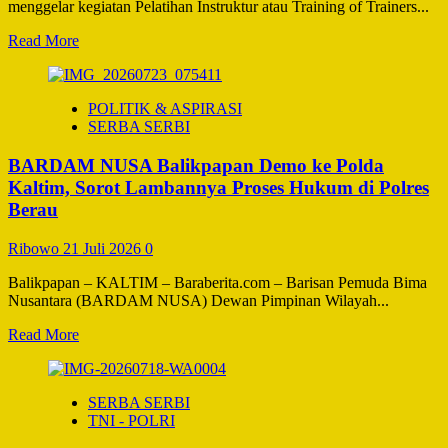
58
menggelar kegiatan Pelatihan Instruktur atau Training of Trainers...
Read
Read More
more
about
Polri
POLITIK & ASPIRASI
Gelar
SERBA SERBI
Pelatihan
Instruktur
BARDAM NUSA Balikpapan Demo ke Polda
Program
Paham
Kaltim, Sorot Lambannya Proses Hukum di Polres
AI,
Berau
Sasar
10
Ribowo
21 Juli 2026
0
Juta
Pelajar
Balikpapan – KALTIM – Baraberita.com – Barisan Pemuda Bima
Nusantara (BARDAM NUSA) Dewan Pimpinan Wilayah...
Read
Read More
more
about
BARDAM
SERBA SERBI
NUSA
TNI - POLRI
Balikpapan
Demo