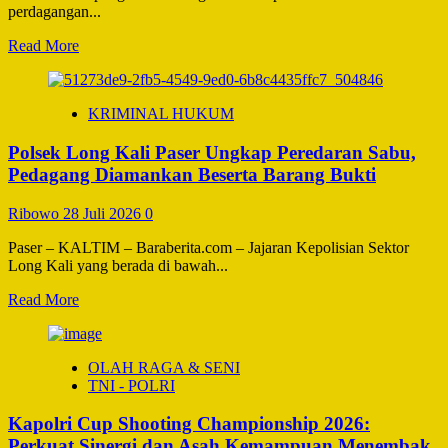
Polri
perdagangan...
Read
Read More
more
about
Menkumham
KRIMINAL HUKUM
dan
Wakapolri
Polsek Long Kali Paser Ungkap Peredaran Sabu,
Jadi
Pembicara
Pedagang Diamankan Beserta Barang Bukti
Utama
Konferensi
Ribowo
28 Juli 2026
0
Hukum
Internasional
Paser – KALTIM – Baraberita.com – Jajaran Kepolisian Sektor
di
Long Kali yang berada di bawah...
Semarang
Read
Read More
more
about
Polsek
OLAH RAGA & SENI
Long
TNI - POLRI
Kali
Paser
Kapolri Cup Shooting Championship 2026:
Ungkap
Peredaran
Perkuat Sinergi dan Asah Kemampuan Menembak