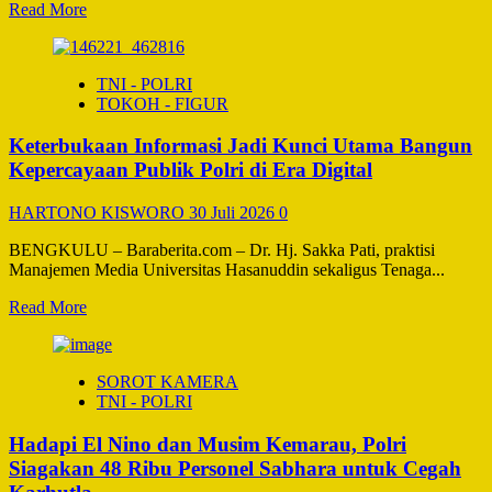
Read
Read More
more
about
Aipda
TNI - POLRI
Yogi
TOKOH - FIGUR
Friatno
Setiawan
Keterbukaan Informasi Jadi Kunci Utama Bangun
dan
Brigpol
Kepercayaan Publik Polri di Era Digital
Lidya
Afrila
HARTONO KISWORO
30 Juli 2026
0
Anisa,
Personel
BENGKULU – Baraberita.com – Dr. Hj. Sakka Pati, praktisi
Polres
Manajemen Media Universitas Hasanuddin sekaligus Tenaga...
Barito
Selatan
Read
Read More
Lolos
more
Kompolnas
about
Award
Keterbukaan
SOROT KAMERA
2026
Informasi
TNI - POLRI
Jadi
Kunci
Hadapi El Nino dan Musim Kemarau, Polri
Utama
Bangun
Siagakan 48 Ribu Personel Sabhara untuk Cegah
Kepercayaan