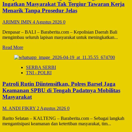
Digital,
Ingatkan Masyarakat Tak Tergiur Tawaran Kerja
Bahas
Menarik Tanpa Prosedur Jelas
Penanganan
Kasus
ARIMIN IMIN
4 Agustus 2026
0
Love
Scamming
Denpasar – BALI – Baraberita.com – Kepolisian Daerah Bali
mengimbau seluruh lapisan masyarakat untuk meningkatkan...
Read
Read More
more
about
Waspada
SERBA SERBI
Modus
TNI - POLRI
Perdagangan
Orang,
Patroli Rutin Diintensifkan, Polres Barsel Jaga
Polda
Bali
Keamanan SPBU di Tengah Padatnya Mobilitas
Ingatkan
Masyarakat
Masyarakat
Tak
M. ANDI FIKRY
2 Agustus 2026
0
Tergiur
Tawaran
Barito Selatan – KALTENG – Baraberita.com – Sebagai langkah
Kerja
mengantisipasi keamanan dan ketertiban masyarakat, tim...
Menarik
Tanpa