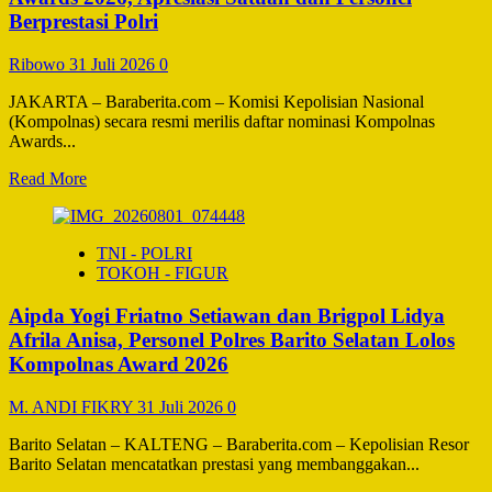
Dari
Berprestasi Polri
Kolonel
Pnb
Ribowo
31 Juli 2026
0
Kisworo
Beralih
JAKARTA – Baraberita.com – Komisi Kepolisian Nasional
Kepada
(Kompolnas) secara resmi merilis daftar nominasi Kompolnas
Kolonel
Awards...
Pnb
I
Read
Read More
Gusti
more
Ngurah
about
Sorga
Kompolnas
Laksana
TNI - POLRI
Umumkan
TOKOH - FIGUR
Daftar
Nominasi
Aipda Yogi Friatno Setiawan dan Brigpol Lidya
Kompolnas
Awards
Afrila Anisa, Personel Polres Barito Selatan Lolos
2026,
Kompolnas Award 2026
Apresiasi
Satuan
M. ANDI FIKRY
31 Juli 2026
0
dan
Personel
Barito Selatan – KALTENG – Baraberita.com – Kepolisian Resor
Berprestasi
Barito Selatan mencatatkan prestasi yang membanggakan...
Polri