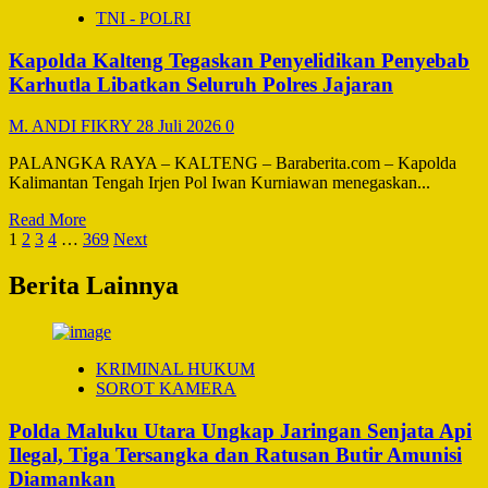
Polda
TNI - POLRI
Maluku
dan
Kapolda Kalteng Tegaskan Penyelidikan Penyebab
Imigrasi
Perkuat
Karhutla Libatkan Seluruh Polres Jajaran
Sinergi
Pengawasan
M. ANDI FIKRY
28 Juli 2026
0
Orang
Asing
PALANGKA RAYA – KALTENG – Baraberita.com – Kapolda
di
Kalimantan Tengah Irjen Pol Iwan Kurniawan menegaskan...
Wilayah
Perbatasan
Read
Read More
Paginasi
more
1
2
3
4
…
369
Next
about
pos
Kapolda
Berita Lainnya
Kalteng
Tegaskan
Penyelidikan
Penyebab
KRIMINAL HUKUM
Karhutla
SOROT KAMERA
Libatkan
Seluruh
Polda Maluku Utara Ungkap Jaringan Senjata Api
Polres
Ilegal, Tiga Tersangka dan Ratusan Butir Amunisi
Jajaran
Diamankan