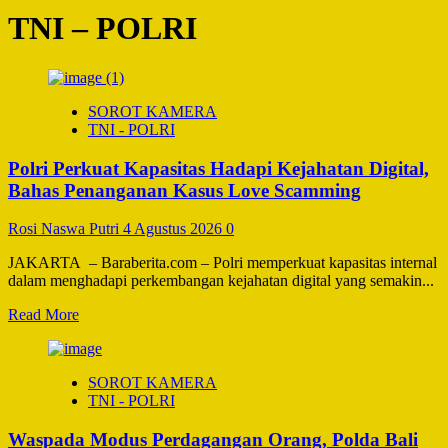
TNI – POLRI
SOROT KAMERA
TNI - POLRI
Polri Perkuat Kapasitas Hadapi Kejahatan Digital,
Bahas Penanganan Kasus Love Scamming
Rosi Naswa Putri
4 Agustus 2026
0
JAKARTA – Baraberita.com – Polri memperkuat kapasitas internal
dalam menghadapi perkembangan kejahatan digital yang semakin...
Read
Read More
more
about
Polri
SOROT KAMERA
Perkuat
TNI - POLRI
Kapasitas
Hadapi
Waspada Modus Perdagangan Orang, Polda Bali
Kejahatan