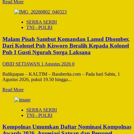
Read
Read More
Prosedur
more
Jelas
about
Patroli
SERBA SERBI
Rutin
TNI - POLRI
Diintensifkan,
Polres
Malam Pisah Sambut Komandan Lanud Dhomber,
Barsel
Jaga
Dari Kolonel Pnb Kisworo Beralih Kepada Kolonel
Keamanan
Pnb I Gusti Ngurah Sorga Laksana
SPBU
di
OBID SETIAWAN
1 Agustus 2026
0
Tengah
Padatnya
Balikpapan – KALTIM – Baraberita.com – Pada hari Sabtu, 1
Mobilitas
Agustus 2026, pukul 19.50 hingga...
Masyarakat
Read
Read More
more
about
Malam
SERBA SERBI
Pisah
TNI - POLRI
Sambut
Komandan
Kompolnas Umumkan Daftar Nominasi Kompolnas
Lanud
Dhomber,
Awards 2026, Apresiasi Satuan dan Personel