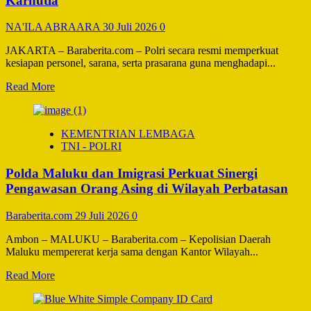
Karhutla
Publik
Polri
NA'ILA ABRAARA
30 Juli 2026
0
di
Era
JAKARTA – Baraberita.com – Polri secara resmi memperkuat
Digital
kesiapan personel, sarana, serta prasarana guna menghadapi...
Read
Read More
more
about
Hadapi
KEMENTRIAN LEMBAGA
El
TNI - POLRI
Nino
dan
Polda Maluku dan Imigrasi Perkuat Sinergi
Musim
Kemarau,
Pengawasan Orang Asing di Wilayah Perbatasan
Polri
Siagakan
Baraberita.com
29 Juli 2026
0
48
Ribu
Ambon – MALUKU – Baraberita.com – Kepolisian Daerah
Personel
Maluku mempererat kerja sama dengan Kantor Wilayah...
Sabhara
untuk
Read
Read More
Cegah
more
Karhutla
about