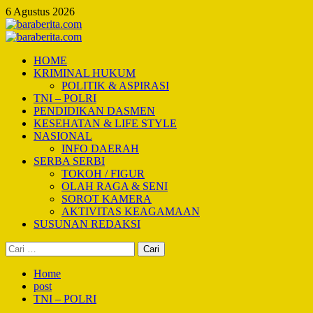
Skip
6 Agustus 2026
to
content
Primary
Menu
HOME
KRIMINAL HUKUM
POLITIK & ASPIRASI
TNI – POLRI
PENDIDIKAN DASMEN
KESEHATAN & LIFE STYLE
NASIONAL
INFO DAERAH
SERBA SERBI
TOKOH / FIGUR
OLAH RAGA & SENI
SOROT KAMERA
AKTIVITAS KEAGAMAAN
SUSUNAN REDAKSI
Cari
untuk:
Home
post
TNI – POLRI