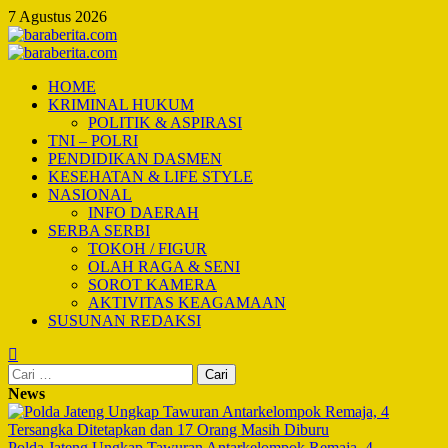
Skip
7 Agustus 2026
to
content
Primary
Menu
HOME
KRIMINAL HUKUM
POLITIK & ASPIRASI
TNI – POLRI
PENDIDIKAN DASMEN
KESEHATAN & LIFE STYLE
NASIONAL
INFO DAERAH
SERBA SERBI
TOKOH / FIGUR
OLAH RAGA & SENI
SOROT KAMERA
AKTIVITAS KEAGAMAAN
SUSUNAN REDAKSI
Cari
untuk:
News
Polda Jateng Ungkap Tawuran Antarkelompok Remaja, 4